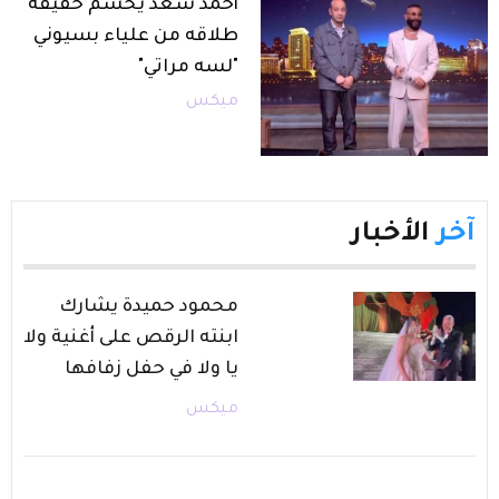
أحمد سعد يحسم حقيقة
طلاقه من علياء بسيوني
"لسه مراتي"
ميكس
آخر
الأخبار
محمود حميدة يشارك
ابنته الرقص على أغنية ولا
يا ولا في حفل زفافها
ميكس