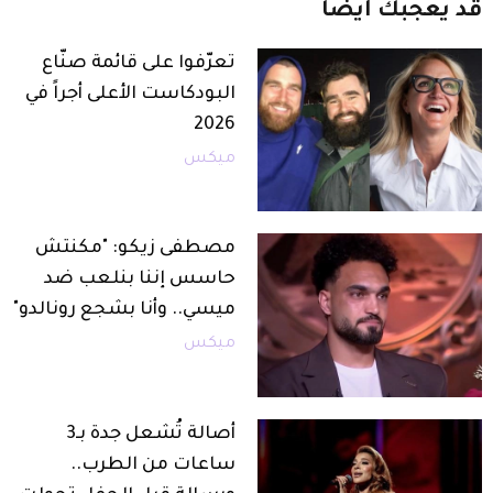
قد
يعجبك
أيضاً
تعرّفوا على قائمة صنّاع
البودكاست الأعلى أجراً في
2026
ميكس
مصطفى زيكو: "مكنتش
حاسس إننا بنلعب ضد
ميسي.. وأنا بشجع رونالدو"
ميكس
أصالة تُشعل جدة بـ3
ساعات من الطرب..