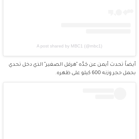
A post shared by MBC1 (@mbc1)
أيضاً تحدث أيمن عن جَدَّه "هرقل الصغير" الذي دخل تحدي 
بحمل حجر وزنه 600 كيلو على ظهره.