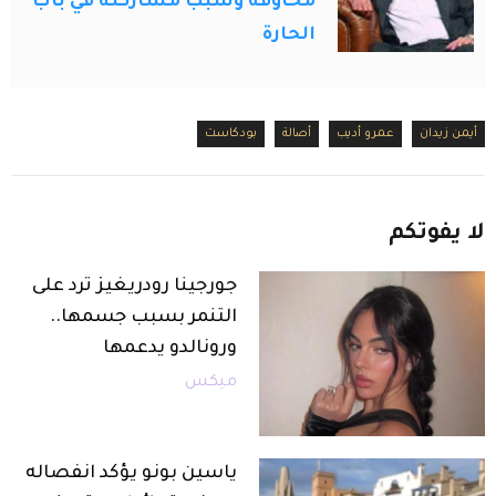
مخاوفه وسبب مشاركته في باب
الحارة
أيمن زيدان
عمرو أديب
أصالة
بودكاست
لا
يفوتكم
جورجينا رودريغيز ترد على
التنمر بسبب جسمها..
ورونالدو يدعمها
ميكس
ياسين بونو يؤكد انفصاله