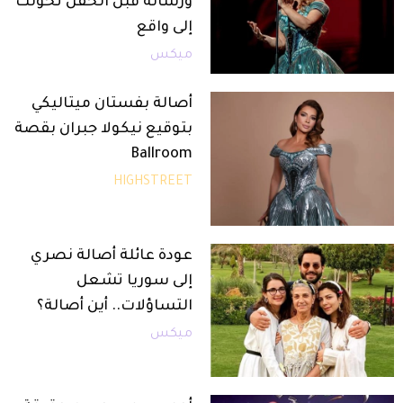
ورسالة قبل الحفل تحولت
إلى واقع
ميكس
أصالة بفستان ميتاليكي
بتوقيع نيكولا جبران بقصة
Ballroom
HIGHSTREET
عودة عائلة أصالة نصري
إلى سوريا تشعل
التساؤلات.. أين أصالة؟
ميكس