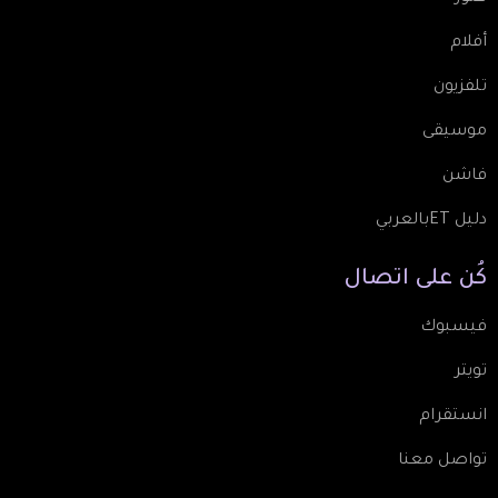
أفلام
تلفزيون
موسيقى
فاشن
دليل ETبالعربي
كُن
على
اتصال
فيسبوك
تويتر
انستقرام
تواصل معنا