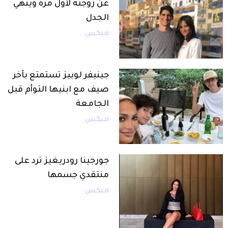
عن زوجته لأول مرة وينهي
الجدل
ميكس
جينيفر لوبيز تستمتع بآخر
صيف مع ابنيها التوأم قبل
الجامعة
ميكس
جورجينا رودريغيز ترد على
منتقدي جسمها
ميكس