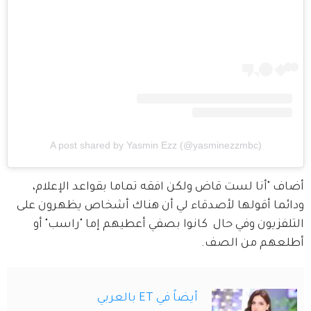
A post shared by Yasmin Ezz (@yasminezzmbc)
أضاف "أنا لست قاض ولكن افقه تماما بقواعد الإعلام، 
ودائما أقولها لأصدقاء لي أن هناك أشخاص يظهرون على 
التلفزيون وفي حال  كانوا بصفي أعطيهم إما "راسب" أو 
أطلعهم من الصف.
أيضاً في ET بالعربي