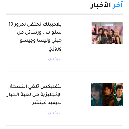
آخر
الأخبار
بلاكبينك تحتفل بمرور 10
سنوات.. ورسائل من
جيني وليسا وجيسو
وروزي
ميكس
نتفليكس تلغي النسخة
الإنجليزية من لعبة الحبار
لديفيد فينشر
ميكس