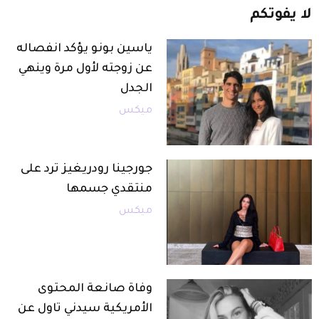
لا
يفوتكم
ياسين بونو يؤكد انفصاله
عن زوجته لأول مرة وينهي
الجدل
ميكس
جورجينا رودريغيز ترد على
منتقدي جسمها
ميكس
وفاة صانعة المحتوى
الأمريكية سيدني تاول عن