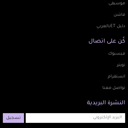
موسيقى
فاشن
دليل ETبالعربي
كُن
على
اتصال
فيسبوك
تويتر
انستقرام
تواصل معنا
النشرة
البريدية
تسجيل