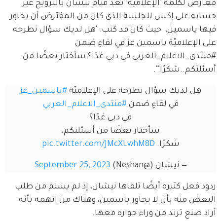
معارض لكلمة "الإعلامية" بعد قيام نيشان بالترويج عبر 
حسابه على إكس للجلسة الذي كان من المفترض أن يحاور 
فيها ياسمين،  حيث كان قد كتب: "هل لديك سؤال تطرحه 
على الإعلاميّة ياسمين عز في لقاءٍ ضمن 
#منتدى_الاعلام_العربي في دبي غدًا؟ سأختار بعضًا من 
أسئلتكم..شكرًا"".
هل لديك سؤال تطرحه على الإعلاميّة 
#ياسمين_عز
في لقاءٍ ضمن 
#منتدى_الاعلام_العربي
في دبي غدًا؟
سأختار بعضًا من أسئلتكم.
شكرًا. 
pic.twitter.com/JMcXLwhM8D
— نيشان (@Neshan)
September 25, 2023
ردود فعل كثيرة أيضًا تلقاها نيشان، إذ لم يسلم من طلب 
البعض منه بأن لا يحاور ياسمين، وهناك من اتهمه بأنه 
أراد صنع ترند من وراء حواره معها.