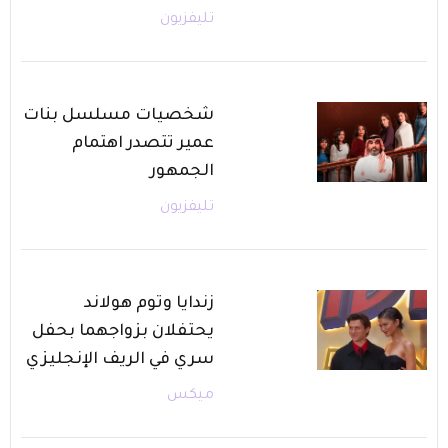
تليفزيون
شخصيات مسلسل بنات
عمير تتصدر اهتمام
الجمهور
تليفزيون
زندايا وتوم هولاند
يحتفلان بزواجهما بحفل
سري في الريف الإنجليزي
ميكس