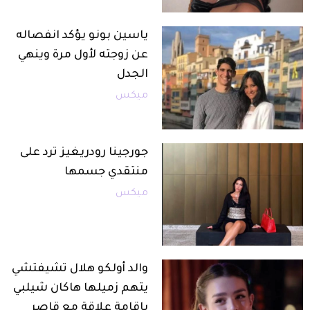
ياسين بونو يؤكد انفصاله
عن زوجته لأول مرة وينهي
الجدل
ميكس
جورجينا رودريغيز ترد على
منتقدي جسمها
ميكس
والد أولكو هلال تشيفتشي
يتهم زميلها هاكان شيلبي
بإقامة علاقة مع قاصر