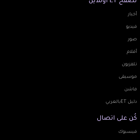
تصفّح
ET
أونلاين
أخبار
فيديو
صور
أفلام
تلفزيون
موسيقى
فاشن
دليل ETبالعربي
كُن
على
اتصال
فيسبوك