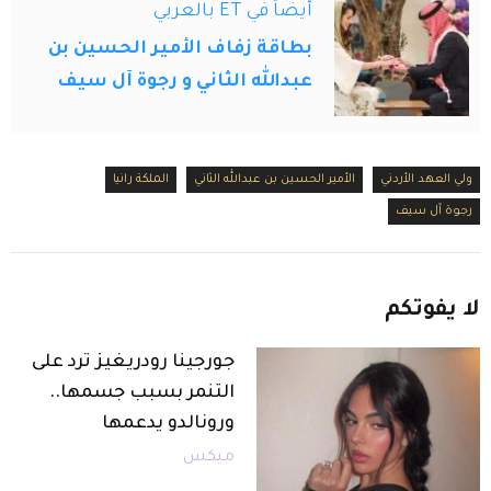
أيضاً في ET بالعربي
بطاقة زفاف الأمير الحسين بن
عبدالله الثاني و رجوة آل سيف
ولي العهد الأردني
الأمير الحسين بن عبدالله الثاني
الملكة رانيا
رجوة آل سيف
لا
يفوتكم
جورجينا رودريغيز ترد على
التنمر بسبب جسمها..
ورونالدو يدعمها
ميكس