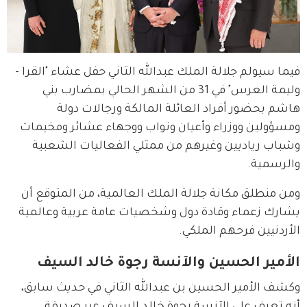
فيما سيولم جلالة الملك عبدالله الثاني حفل عشاء "القرا - 
وليمة العرس" في 31 من الشهر الحالي بمضارب بني 
هاشم بحضور أفراد العائلة المالكة ورجالات دولة 
ومسؤولين ووزراء وأعيان ونواب ووجهاء عشائر ومخيمات 
وشباب رياديين وغيرهم من ممثلي الفعاليات الشعبية 
والرسمية.
ومن منطلق مكانة جلالة الملك العالمية، من المتوقع أن 
يشارك زعماء وقادة دول وشخصيات عامة عربية وعالمية 
الأردنيين فرحهم الملكي.
الأمير الحسين والآنسة رجوة خالد السيف
وكشف الأمير الحسين بن عبدالله الثاني في حديث سابق، 
أنه تعرف على الآنسة رجوة خالد السيف عبر صديقة 