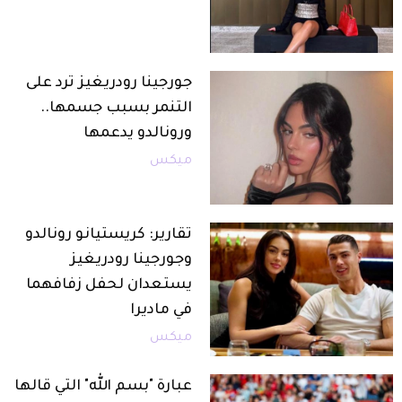
جورجينا رودريغيز ترد على
التنمر بسبب جسمها..
ورونالدو يدعمها
ميكس
تقارير: كريستيانو رونالدو
وجورجينا رودريغيز
يستعدان لحفل زفافهما
في ماديرا
ميكس
عبارة "بسم الله" التي قالها