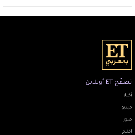
تصفّح
ET
أونلاين
أخبار
فيديو
صور
أفلام