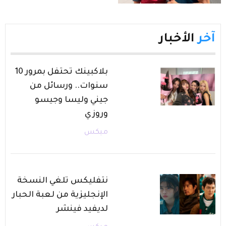
آخر
الأخبار
بلاكبينك تحتفل بمرور 10
سنوات.. ورسائل من
جيني وليسا وجيسو
وروزي
ميكس
نتفليكس تلغي النسخة
الإنجليزية من لعبة الحبار
لديفيد فينشر