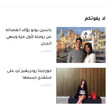
لا
يفوتكم
ياسين بونو يؤكد انفصاله
عن زوجته لأول مرة وينهي
الجدل
ميكس
جورجينا رودريغيز ترد على
منتقدي جسمها
ميكس