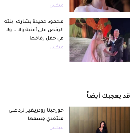
ميكس
محمود حميدة يشارك ابنته
الرقص على أغنية ولا يا ولا
في حفل زفافها
ميكس
قد
يعجبك
أيضاً
جورجينا رودريغيز ترد على
منتقدي جسمها
ميكس