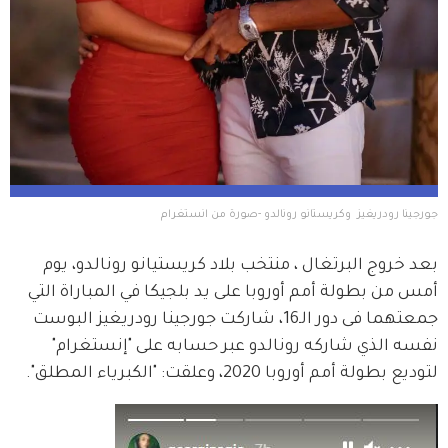
جورجينا رودريغيز  وكريستانو رونالدو -صورة من انستغرام
بعد خروج البرتغال ، منتخب بلاد كريستيانو رونالدو، يوم 
أمس من بطولة أمم أوروبا على يد بلجيكا في المباراة التي 
جمعتهما فى دور الـ16، شاركت جورجينا رودريغيز البوست 
نفسه الذي شاركه رونالدو عبر حسابه على "إنستغرام" 
لتوديع بطولة أمم أوروبا 2020، وعلقت: "الكبرياء المطلق".