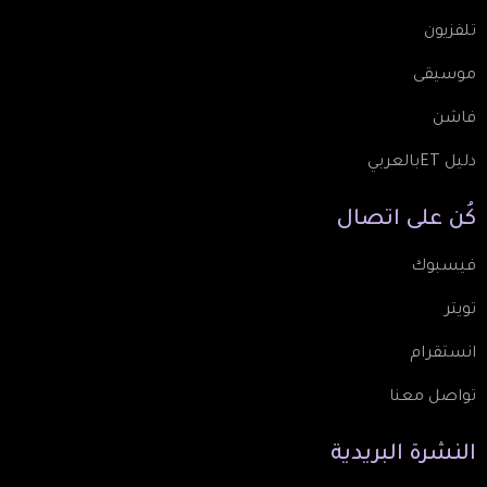
تلفزيون
موسيقى
فاشن
دليل ETبالعربي
كُن
على
اتصال
فيسبوك
تويتر
انستقرام
تواصل معنا
النشرة
البريدية