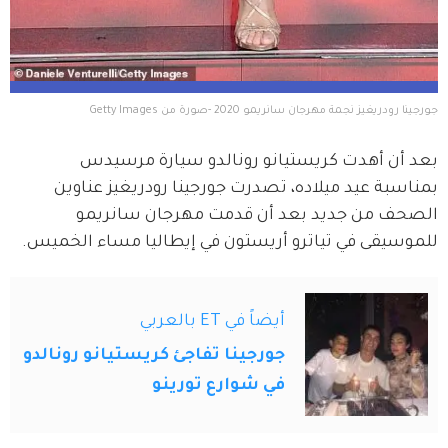
جورجينا رودريغيز نجمة مهرجان سانريمو 2020 -صورة من Getty Images
بعد أن أهدت كريستيانو رونالدو سيارة مرسيدس 
بمناسبة عيد ميلاده، تصدرت جورجينا رودريغيز عناوين 
الصحف من جديد بعد أن قدمت مهرجان سانريمو 
للموسيقى في تياترو أريستون في إيطاليا مساء الخميس.
أيضاً في ET بالعربي
جورجينا تفاجئ كريستيانو رونالدو
في شوارع تورينو