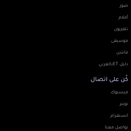
صور
أفلام
تلفزيون
موسيقى
فاشن
دليل ETبالعربي
كُن
على
اتصال
فيسبوك
تويتر
انستقرام
تواصل معنا