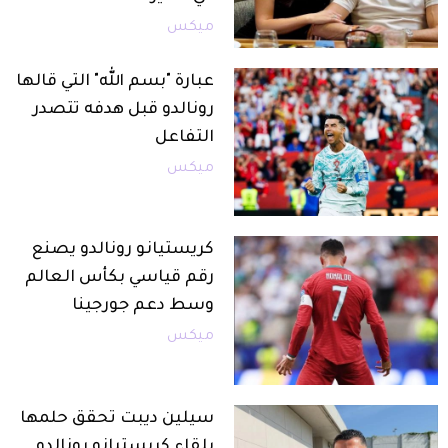
ميكس
عبارة "بسم الله" التي قالها
رونالدو قبل هدفه تتصدر
التفاعل
ميكس
كريستيانو رونالدو يصنع
رقم قياسي بكأس العالم
وسط دعم جورجينا
ميكس
سيلين ديبت تحقق حلمها
بلقاء كريستيانو رونالدو