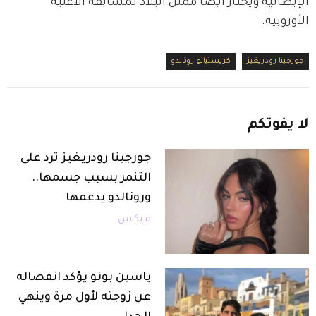
الإيطالية ويختار أيضاً ممثل البلاد لمسابقة الأغنية 
الأوروبية.
جورجينا رودريغيز
كريستيانو رونالدو
لا
يفوتكم
جورجينا رودريغيز ترد على
التنمر بسبب جسمها..
ورونالدو يدعمها
ميكس
ياسين بونو يؤكد انفصاله
عن زوجته لأول مرة وينهي