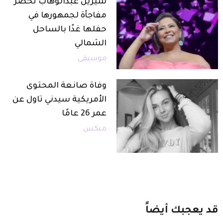
شيرين عبدالوهاب تحضر
مفاجأة لجمهورها في
حفلها غدًا بالساحل
الشمالي
موسيقى
وفاة صانعة المحتوى
الأمريكية سيدني تاول عن
عمر 26 عامًا
ميكس
قد
يعجبك
أيضاً