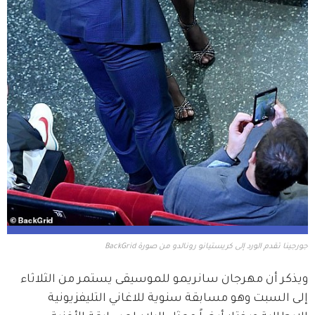
جورجينا تقدم الورد إلى كريستيانو رونالدو من صورة BackGrid
ويذكر أن مهرجان سانريمو للموسيقى يستمر من الثلاثاء 
إلى السبت وهو مسابقة سنوية للاغاني التليفزيونية 