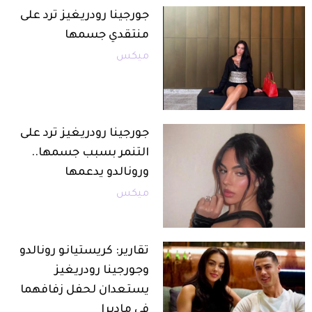
جورجينا رودريغيز ترد على
منتقدي جسمها
ميكس
جورجينا رودريغيز ترد على
التنمر بسبب جسمها..
ورونالدو يدعمها
ميكس
تقارير: كريستيانو رونالدو
وجورجينا رودريغيز
يستعدان لحفل زفافهما
في ماديرا