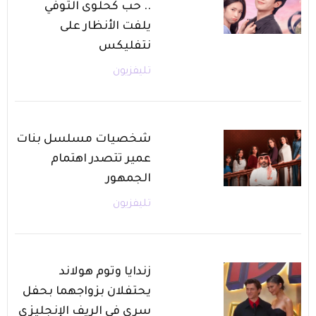
.. حب كحلوى التوفي
يلفت الأنظار على
نتفليكس
تليفزيون
شخصيات مسلسل بنات
عمير تتصدر اهتمام
الجمهور
تليفزيون
زندايا وتوم هولاند
يحتفلان بزواجهما بحفل
سري في الريف الإنجليزي