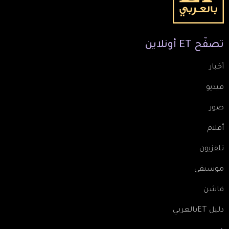
تصفّح
ET
أونلاين
أخبار
فيديو
صور
أفلام
تلفزيون
موسيقى
فاشن
دليل ETبالعربي