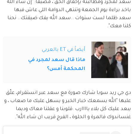
سعد لمجرد ومطالبته بإحقاق الحق"، مضيفا: "إن شاء الله 
ياخد براءة يوم الجمعة وتنتهي الدوامة اللي عاش فيها 
سعد ظلما لست سنوات ..سعد الله يفك ضيقتك.. نحنا 
كلنا معك".
أيضاً في ET بالعربي
ماذا قال سعد لمجرد في
المحكمة أمس؟
دي جي ريد سوبا شارك صورة مع سعد عبر انستقرام، علّق 
عليها "الله يسمعك خبار الخير و يسهل عليك ما صعاب ، و 
يبعد عليك كل بلاء ياااارب .قلوبنا و عقلنا معاك وديما 
غنساندوك فالمرة و الحلوة ، الفرج قريب ان شاء الله".