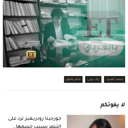
سعد لمجرد
زياد برجي
حاتم عامور
لا
يفوتكم
جورجينا رودريغيز ترد على
التنمر بسبب جسمها..