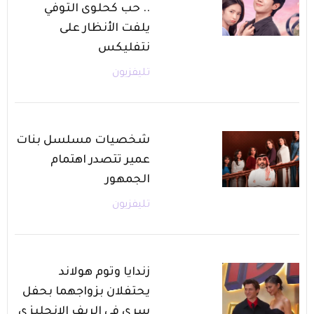
.. حب كحلوى التوفي
يلفت الأنظار على
نتفليكس
تليفزيون
شخصيات مسلسل بنات
عمير تتصدر اهتمام
الجمهور
تليفزيون
زندايا وتوم هولاند
يحتفلان بزواجهما بحفل
سري في الريف الإنجليزي