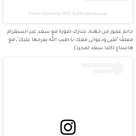
A post shared by RED SUPA (@redsupa)
حاتم عمور من جهته، شارك صورة مع سعد عبر انستقرام 
معلقًا "قلبي ودعواتي معك يا طيب الله يفرجها عليك"، مع 
هاشتاغ (كلنا سعد لمجرد).