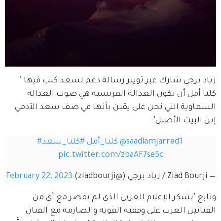
زياد برجي شارك عبر تويتر رسالة دعم لسعد كتب فيها " 
كلنا أمل أن تكون العدالة الفرنسية هي صوت العدالة 
السماوية التي نحن على يقين بأنها في صف سعد الآدمي 
إبن البيت الأصيل".
@saadlamjarred1
#كلنا_أمل
#كلنا_سعد
pic.twitter.com/zbaAF7se5c
— Ziad Bourji / زياد برجي (@ziadbourji)
February 22, 2023
وتابع "نشكر الإعلام العربي الذي لم يقصر مع أي من 
الفنانين العرب على وقفته القوية والصارمة مع الفنان 