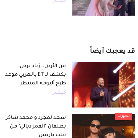
ميكس
قد
يعجبك
أيضاً
من الأردن.. زياد برجي
يكشف لـ ET بالعربي موعد
طرح ألبومه المنتظر
ميكس
تطورات
سعد لمجرد و محمد شاكر
يطلقان "القمر ديالي" من
قلب باريس