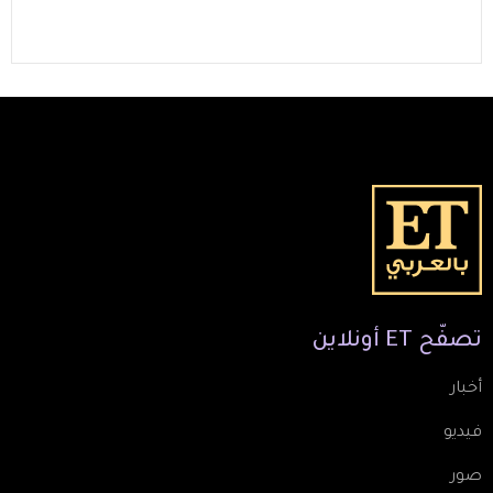
تصفّح
ET
أونلاين
أخبار
فيديو
صور