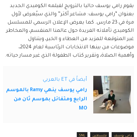
يقوم رامي يوسف حاليا بالترويج لفيلمه الكوميدي الجديد 
بعنوان “رامي يوسف: مشاعر أكثر” والذي سيُعرض لأول 
مرة في 23 مارس. كما يعرض الإعلان الرسمي للمسلسل 
الكوميدي تأملاته الفريدة حول عالمنا المنقسم، والمخاطر 
غير المتوقعة للمزيد من العطاء و الخير، ويتناول 
موضوعات من بينها الانتخابات الرئاسية لعام 2024، 
وأهمية الصلاة، وتقرير كتاب الطفولة الذي غير مسار حياته.
أيضاً في ET بالعربي
رامي يوسف ينهي Ramy بالموسم
الرابع ومتفائل بموسم ثان من
MO
رامي يوسف
فلسطين
SNL