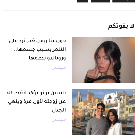
لا
يفوتكم
جورجينا رودريغيز ترد على
التنمر بسبب جسمها..
ورونالدو يدعمها
ميكس
ياسين بونو يؤكد انفصاله
عن زوجته لأول مرة وينهي
الجدل
ميكس