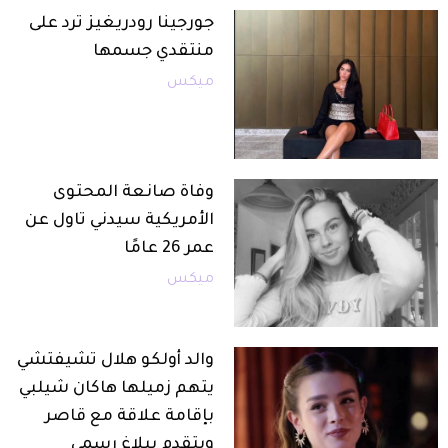
جورجينا رودريغيز ترد على
منتقدي جسمها
ميكس
وفاة صانعة المحتوى
الأمريكية سيدني تاول عن
عمر 26 عامًا
ميكس
والد أولكو هلال تشيفتشي
يتهم زميلها هاكان شيلبي
بإقامة علاقة مع قاصر
ويتقدم ببلاغ رسمي