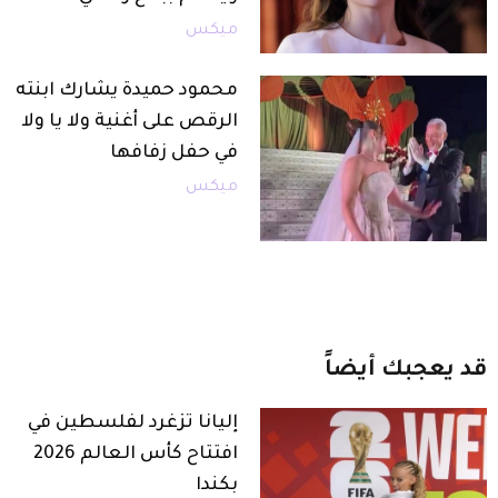
ميكس
محمود حميدة يشارك ابنته
الرقص على أغنية ولا يا ولا
في حفل زفافها
ميكس
قد
يعجبك
أيضاً
إليانا تزغرد لفلسطين في
افتتاح كأس العالم 2026
بكندا