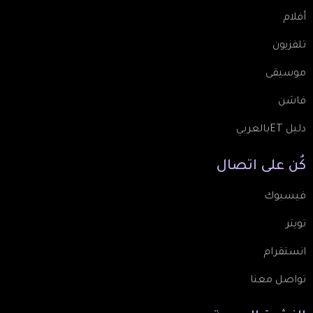
أفلام
تلفزيون
موسيقى
فاشن
دليل ETبالعربي
كُن
على
اتصال
فيسبوك
تويتر
انستقرام
تواصل معنا