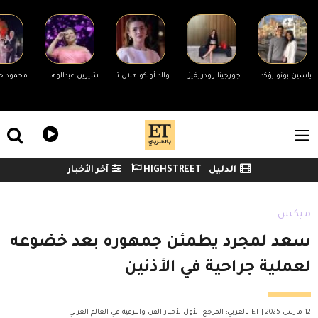
Skip to main conten
ياسين بونو يؤكد انفصاله عن زوجته لأول مرة وينهي الجدل
جورجينا رودريغيز ترد على منتقدي جسمها
والد أولكو هلال تشيفتشي يتهم زميلها هاكان شيلبي بإقامة علاقة مع قاصر ويتقدم ببلاغ رسمي
شيرين عبدالوهاب تحضر مفاجأة لجمهورها في حفلها غدًا بالساحل الشمالي
ile Menu
الدليل
HIGHSTREET
آخر الأخبار
Watch menu
ميكس
سعد لمجرد يطمئن جمهوره بعد خضوعه
لعملية جراحية في الأذنين
12 مارس 2025 | ET بالعربي: المرجع الأول لأخبار الفن والترفيه في العالم العربي