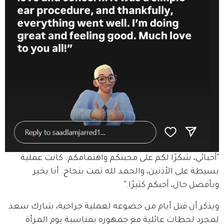
"أحبائي، شكرًا لكم على محبتكم واهتمامكم. كانت عملية 
بسيطة على الأذنين، والحمد لله تمت بنجاح. أنا بخير 
وبأفضل حال، أحبكم كثيرًا."
ويذكر أن قبل أيام من خضوعه لعملية جراحية، شارك سعد 
لمجرد لحظات عائلية مع جمهوره بمناسبة يوم المرأة 