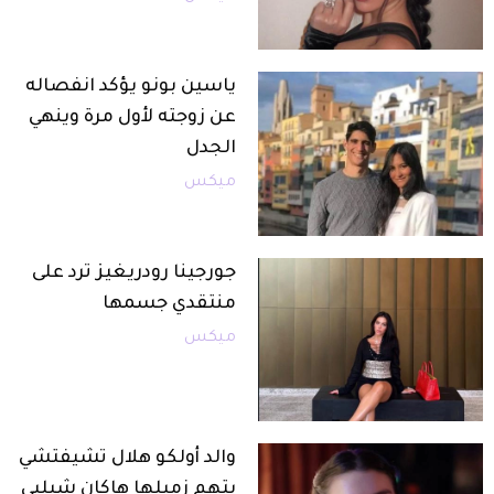
ياسين بونو يؤكد انفصاله
عن زوجته لأول مرة وينهي
الجدل
ميكس
جورجينا رودريغيز ترد على
منتقدي جسمها
ميكس
والد أولكو هلال تشيفتشي
يتهم زميلها هاكان شيلبي