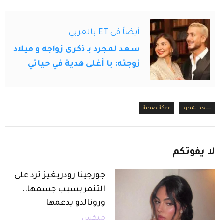
أيضاً في ET بالعربي
سعد لمجرد بـ ذكرى زواجه و ميلاد
زوجته: يا أغلى هدية في حياتي
سعد لمجرد
وعكة صحية
لا
يفوتكم
جورجينا رودريغيز ترد على
التنمر بسبب جسمها..
ورونالدو يدعمها
ميكس