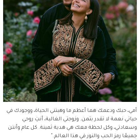
أمي، حبك ودعمك هما أعظم ما وهبتني الحياة، ووجودك في 
حياتي نعمة لا تقدر بثمن. وزوجتي الغالية، أنتِ روحي 
وسعادتي، وكل لحظة معك هي هدية ثمينة. كل عام وأنتن 
جميعًا رمز الحب والنور في هذا العالم."