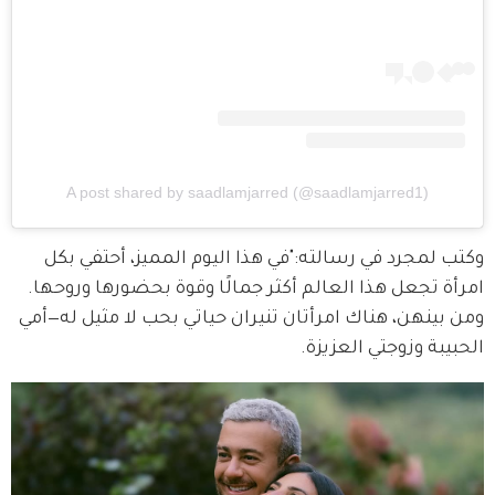
A post shared by saadlamjarred (@saadlamjarred1)
وكتب لمجرد في رسالته:"في هذا اليوم المميز، أحتفي بكل 
امرأة تجعل هذا العالم أكثر جمالًا وقوة بحضورها وروحها. 
ومن بينهن، هناك امرأتان تنيران حياتي بحب لا مثيل له—أمي 
الحبيبة وزوجتي العزيزة.