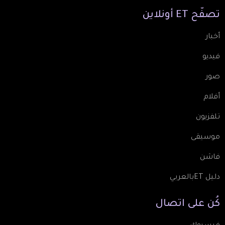
تصفّح
ET
أونلاين
أخبار
فيديو
صور
أفلام
تلفزيون
موسيقى
فاشن
دليل ETبالعربي
كُن
على
اتصال