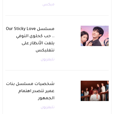
ميكس
مسلسل Our Sticky Love
.. حب كحلوى التوفي
يلفت الأنظار على
نتفليكس
تليفزيون
شخصيات مسلسل بنات
عمير تتصدر اهتمام
الجمهور
تليفزيون