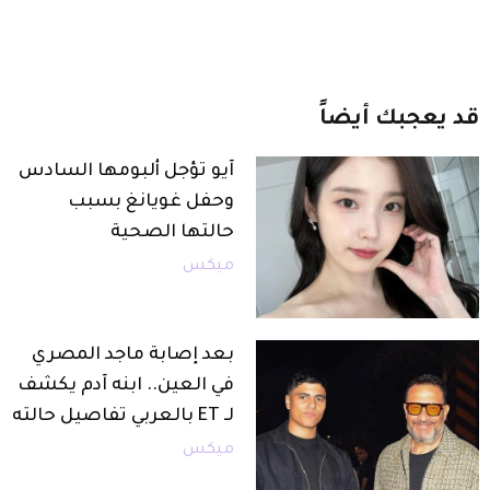
قد
يعجبك
أيضاً
آيو تؤجل ألبومها السادس
وحفل غويانغ بسبب
حالتها الصحية
ميكس
بعد إصابة ماجد المصري
في العين.. ابنه آدم يكشف
لـ ET بالعربي تفاصيل حالته
ميكس