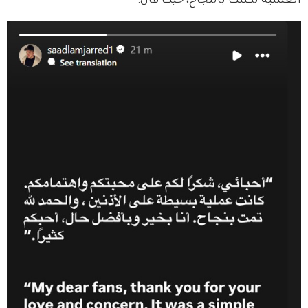
العملية تكللت بالنجاح، حيث قال: