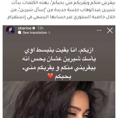
بيقربني منكم ويقربكم مني بحبكم"، بهذه الكلمات بدأت 
شيرين عبدالوهاب جلسة جديدة من "إسأل شيرين"، من 
خلال خاصية الستوري عبر حسابها الرسمي في إنستقرام.