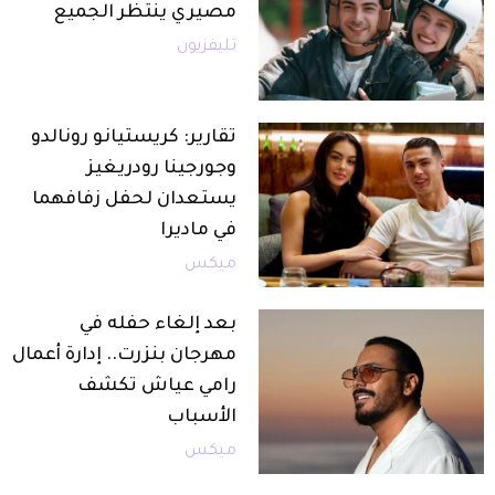
مصيري ينتظر الجميع
تليفزيون
تقارير: كريستيانو رونالدو
وجورجينا رودريغيز
يستعدان لحفل زفافهما
في ماديرا
ميكس
بعد إلغاء حفله في
مهرجان بنزرت.. إدارة أعمال
رامي عياش تكشف
الأسباب
ميكس