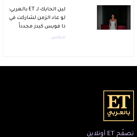
لين الحايك لـ ET بالعربي:
لو عاد الزمن لشاركت في
ذا فويس كيدز مجدداً
ميكس
تصفّح
ET
أونلاين