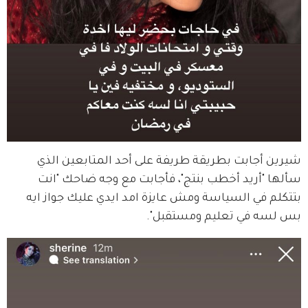
شيرين أجابت بطريقة طريفة على أحد المتابعين الذي 
سألها "أريد أخطب بنتج"، فأجابت مع وجه ضاحك "انت 
بتتكلم في السياسة ومش عايزة امد ايدي عليك جواز ايه 
بس لسه في تعليم ومستقبل".