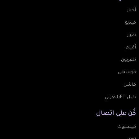
أخبار
فيديو
صور
أفلام
تلفزيون
موسيقى
فاشن
دليل ETبالعربي
كُن
على
اتصال
فيسبوك