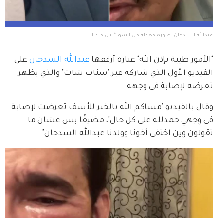
عبدالله السدحان -صورة معدلة من السوشيال ميديا
"الأمور طيبة بإذن الله" عبارة أرفقها 
عبدالله السدحان
 على 
الفيديو الأول الذي شاركه عبر "سناب شات" والذي يظهر 
تعرضه لإصابة في وجهه.
وقال بالفيديو "مساكم الله بالخير للأسف تعرضت لإصابة 
في وجهي حمدلله على كل حال"، مضيفًا بس عشان ما 
تقولون وين اختفى أخونا وولدنا عبدالله السدحان".