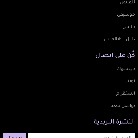
تلفزيون
موسيقى
فاشن
دليل ETبالعربي
كُن
على
اتصال
فيسبوك
تويتر
انستقرام
تواصل معنا
النشرة
البريدية