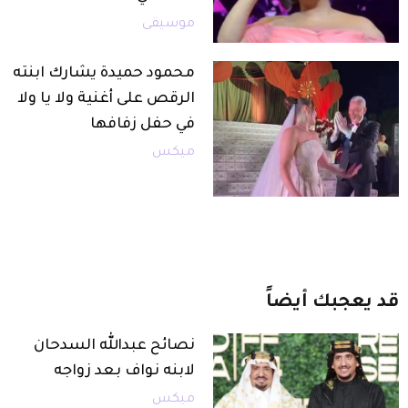
موسيقى
محمود حميدة يشارك ابنته
الرقص على أغنية ولا يا ولا
في حفل زفافها
ميكس
قد
يعجبك
أيضاً
نصائح عبدالله السدحان
لابنه نواف بعد زواجه
ميكس