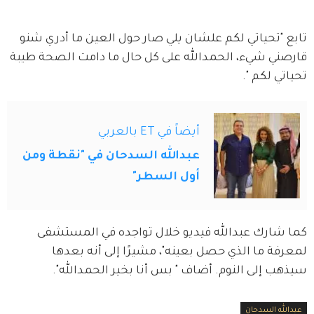
تابع "تحياتي لكم علشان يلي صار حول العين ما أدري شنو 
قارصني شيء، الحمدالله على كل حال ما دامت الصحة طيبة 
تحياتي لكم ".
أيضاً في ET بالعربي
عبدالله السدحان في "نقطة ومن
أول السطر"
كما شارك عبدالله فيديو خلال تواجده في المستشفى 
لمعرفة ما الذي حصل بعينه"، مشيرًا إلى أنه بعدها 
سيذهب إلى النوم. أضاف " بس أنا بخير الحمدالله".
عبدالله السدحان