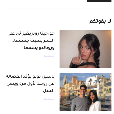
لا
يفوتكم
جورجينا رودريغيز ترد على
التنمر بسبب جسمها..
ورونالدو يدعمها
ميكس
ياسين بونو يؤكد انفصاله
عن زوجته لأول مرة وينهي
الجدل
ميكس