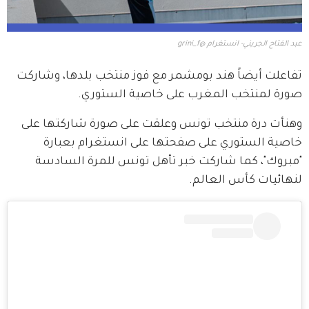
عبد الفتاح الجريني- انستغرام @grini_f
تفاعلت أيضاً هند بومشمر مع فوز منتخب بلدها، وشاركت 
صورة لمنتخب المغرب على خاصية الستوري.
وهنأت درة منتخب تونس وعلقت على صورة شاركتها على 
خاصية الستوري على صفحتها على انستغرام بعبارة 
"مبروك"، كما شاركت خبر تأهل تونس للمرة السادسة 
لنهائيات كأس العالم.