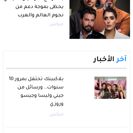
يحظى بموجة دعم من
نجوم العالم والعرب
ميكس
آخر
الأخبار
بلاكبينك تحتفل بمرور 10
سنوات.. ورسائل من
جيني وليسا وجيسو
وروزي
ميكس