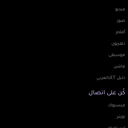
فيديو
صور
أفلام
تلفزيون
موسيقى
فاشن
دليل ETبالعربي
كُن
على
اتصال
فيسبوك
تويتر