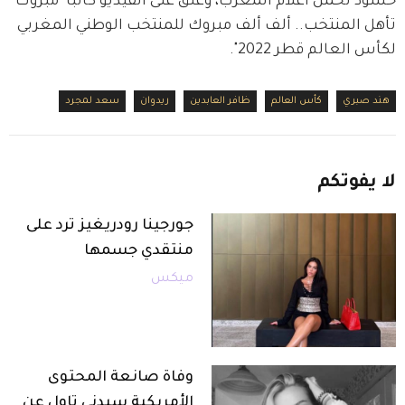
حشود تحمل أعلام المغرب، وعلق على الفيديو كاتباً "مبروك 
تأهل المنتخب.. ألف ألف مبروك للمنتخب الوطني المغربي 
لكأس العالم قطر 2022".
هند صبري
كأس العالم
ظافر العابدين
ريدوان
سعد لمجرد
لا
يفوتكم
جورجينا رودريغيز ترد على
منتقدي جسمها
ميكس
وفاة صانعة المحتوى
الأمريكية سيدني تاول عن