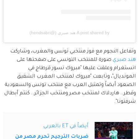
A post shared by هند صبري (@hendsabri)
وتفاعل النجوم مع فوز منتخبي تونس والمغرب، وشاركت 
هند صبري
 صورة للمنتخب التونسي على صفحتها على 
انستغرام وعلقت عليها "مبروك نسور قرطاج في 
المونديال"، وتابعت "مبروك لمنتخب المغرب الشقيق 
الصعود أيضاً وتمثيل العرب مع منتخب تونس والسعودية 
وقطر.. هاردلاك لمنتخب مصر ومنتخب الجزائر.. كنتم أبطال 
شرفتونا".
أيضاً في ET بالعربي
ضربات الترجيح تحرم مصر من