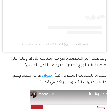
A post shared by 𝐃 𝐎 𝐔 𝐙 𝐈 (@douziofficial)
وتفاعلت ريم السعيدي مع فوز منتخب بلادها وعلق على 
خاصية الستوري بعبارة "مبروك التأهل لتونس".
بصورة للمنتخب المغربي، هنأ
 ريدوان
 فريق بلاده، وعلق 
عليها "مبروك للأسود.. نراكم في قطر".