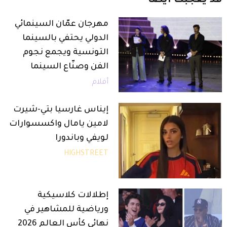
قد
يعجبك
أيضاً
مهرجان عمّان السينمائي
الدولي يحتفي بالسينما
التونسية ويجمع نجوم
الفن وصنّاع السينما
أفلام
إيناس غارسيا بتي-شيرت
لامين يامال واكسسوارات
لويفي وباندورا
HIGHSTREET
إطلالات كلاسيكية
ورياضية للمشاهير في
نهائي كأس العالم 2026