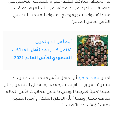
من ناحيتها، شاركت لطيفة صورة للمنتخب التونسي على 
خاصية الستوري على صفحتها على انستغرام، وعلقت 
عليها "مبروك نسور قرطاج.. مبروك المنتخب التونسي 
التأهل لكأس العالم".
أيضاً في ET بالعربي
تفاعل كبير بعد تأهل المنتخب
السعودي لكأس العالم 2022
اختار 
سعد لمجرد
 أن يحتفل بتأهل منتخب بلاده بارتداء 
تيشرت الفريق، وقام بمشاركة صورة له على انستغرام علق 
عليها "هنيئاً لفريقنا الوطني بالتأهل لنهائيات كأس العالم 
شرفتو شعار وطننا "الله الوطن الملك"، وأرفق التعليق 
بهاشتاغ #أسود_الأطلس".