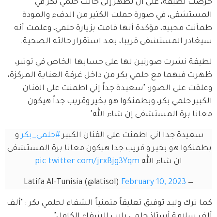
حرصت لطيفة، على أن تظهر إلى جانب حلمي بكر في 
المستشفى، في صورة حملت الكثير من الدفء والمودة 
طمأنت محبيه، مؤكدة أنها قامت بزيارة حلمي، وعلمت أنه 
سيغادر المستشفى قريبا، بعد استقرار حالته الصحية.
لطيفة نشرت صورتين لها على حسابها الخاص في توتير، 
ظهرت فيهما مع حلمي بكر من داخل غرفة العناية المركزة، 
وعلقت على الصور: "سعيدة جداً إني اطمنت على الفنان 
الكبير حلمي بكر، وبطمنكوا هو بخير وقريب جداً هيكون 
معانا برة المستشفى إن شاء الله".
سعيدة جدا اني اطمنت على الفنان الكبير 
#حلمي_بكر
 و 
بطمنكوا هو بخير و قريب جدا هيكون معانا برة المستشفى 
ان شاء الله 
pic.twitter.com/jrxBjg3Yqm
February 10, 2023
— Latifa Al-Tunisia (@latisol)
كما ترك وليد توفيق تعليقاً متمنياً الشفاء لحلمي بكر : "ألف 
ألف سلامة أستاذ حلمي يارب الشفاء الكامل".