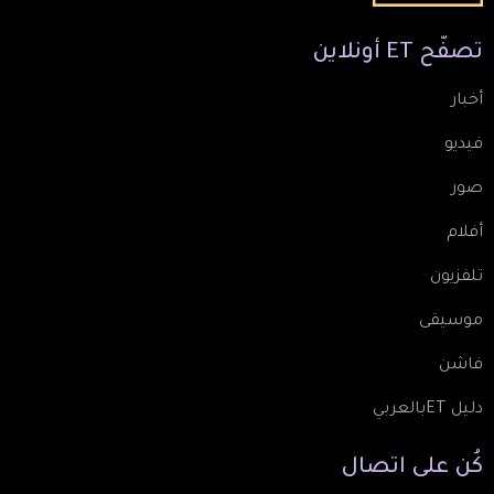
تصفّح
ET
أونلاين
أخبار
فيديو
صور
أفلام
تلفزيون
موسيقى
فاشن
دليل ETبالعربي
كُن
على
اتصال