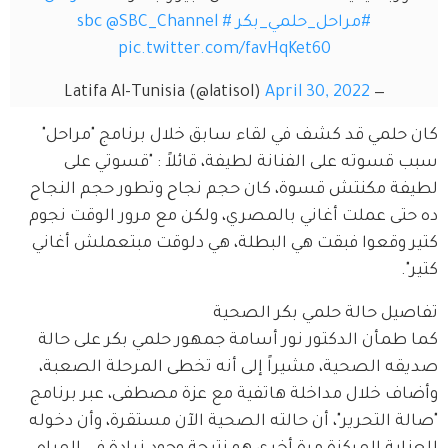
#مراحل_حلمي_بكر
#sbc
@SBC_Channel
pic.twitter.com/favHqKet60
April 30, 2022
— Latifa Al-Tunisia (@latisol)
كان حلمي قد كشف في لقاء سابق خلال برنامج "مراحل" 
سبب قسوته على الفنانة لطيفة، قائلاً : "قسوتي على 
لطيفة مكنتش قسوة، كان حجم نجاح وتطور حجم النجاح 
ده حتى عملت أغاني بالمصري، ولكن مع مرور الوقت نجوم 
كتير وقعوا فبقت هي البطلة، هي دلوقت مبتعملش أغاني 
كتير".
تفاصيل حالة حلمي بكر الصحية
كما طمأن الدكتور نور أسامة جمهور حلمي بكر على حالة 
صديقه الصحية، مشيراً إلى أنه تخطى المرحلة الصعبة، 
وأضاف خلال مداخلة هاتفية مع عزة مصطفى، عبر برنامج 
"صالة التحرير"، أن حالته الصحية الآن مستقرة، وأن دخوله 