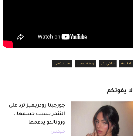
لطيفة
حلمي بكر
وعكة صحية
مستشفى
لا
يفوتكم
جورجينا رودريغيز ترد على
التنمر بسبب جسمها..
ورونالدو يدعمها
ميكس