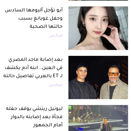
آيو تؤجل ألبومها السادس
وحفل غويانغ بسبب
حالتها الصحية
ميكس
بعد إصابة ماجد المصري
في العين.. ابنه آدم يكشف
لـ ET بالعربي تفاصيل حالته
ميكس
ليونيل ريتشي يوقف حفله
فجأة بعد إصابته بالدوار
أمام الجمهور