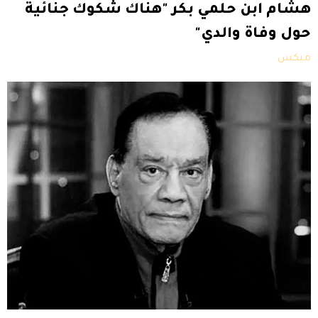
هشام ابن حلمي بكر "هناك شكوك جنائية
حول وفاة والدي"
ميكس