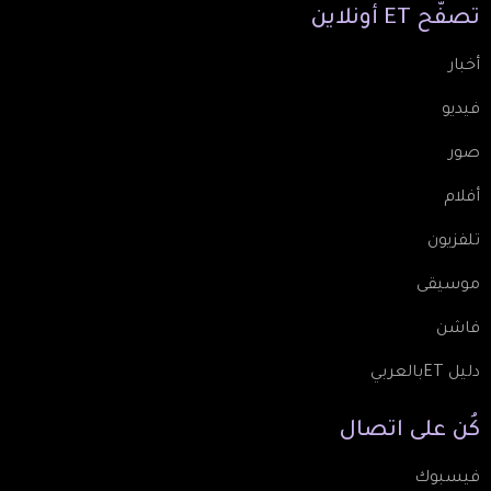
تصفّح
ET
أونلاين
أخبار
فيديو
صور
أفلام
تلفزيون
موسيقى
فاشن
دليل ETبالعربي
كُن
على
اتصال
فيسبوك