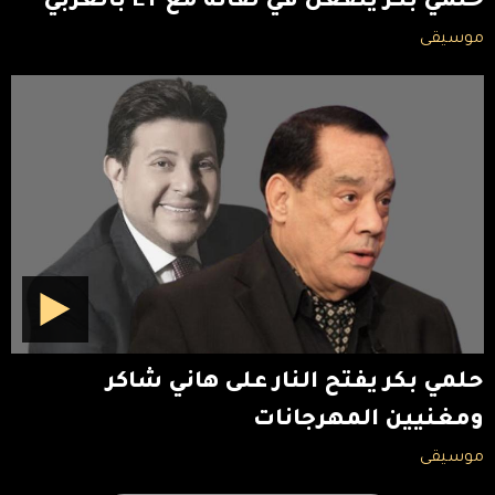
حلمي بكر ينفعل في لقائه مع ET بالعربي
موسيقى
حلمي بكر يفتح النار على هاني شاكر
ومغنيين المهرجانات
موسيقى