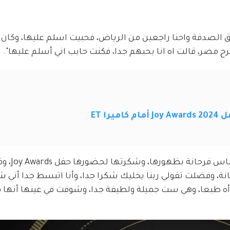
 الصدفة واحنا راجعين من الرياض، فحبيت اسلم عليها، وكان 
رح مصر، قالت اه انا بحبهم جدا، فكنت حابب اني أسلم عليها".
را ET
وأضاف محمد أنور:"كنت حابب أوصل
ة، وفضلت تقولي ربنا يخليك شكرا جدا، وأنا اتبسط جدا أني ش
أه طبعا، وهي ست جميلة ولطيفة جدا، وشوفت في عينها أنها فر