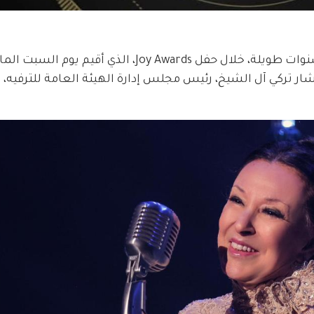
وكانت نجاة الصغيرة ظهرت بعد غياب دام لسنوات طويلة، خلال حفل Joy Awards، الذي 
ر تركي آل الشيخ، رئيس مجلس إدارة الهيئة العامة للترفيه، و