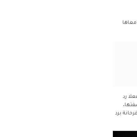
معاها 
 ليها أن الناس فرحانة بظهورها، وشكرتها لحضورها حفل Joy Awards، وفعلا رد 
فتها، 
حانة برد 