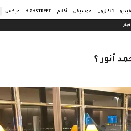
ال
فيديو
تلفزيون
موسيقى
أفلام
HIGHSTREET
ميكس
خبار
مد أنور ؟