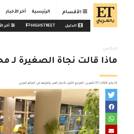
Skip to main conten
الرئيسية
آخر الأخبار
الأقسام
Watch menu
الدليل
HIGHSTREET
آخر الأ
ميكس
ماذا قالت نجاة الصغيرة لـ مح
22 يناير 2024 | ET بالعربي: المرجع الأول لأخبار الفن والترفيه في العالم العربي