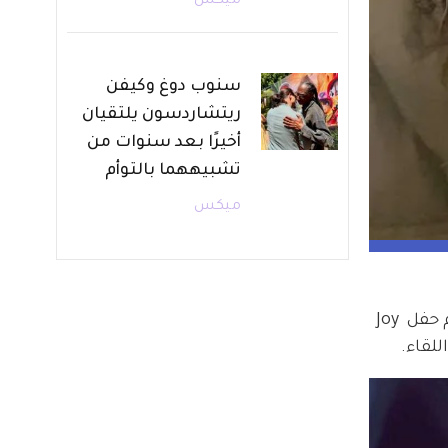
ميكس
سنوب دوغ وكيفن
ريتشاردسون يلتقيان
أخيرًا بعد سنوات من
تشبيههما بالتوأم
ميكس
صورة شاركها محمد أنور جمعته بـ نجاة الصغيرة أثناء تواجدهما في المطار للعودة إلى القاهرة بعد حضورهم حفل Joy 