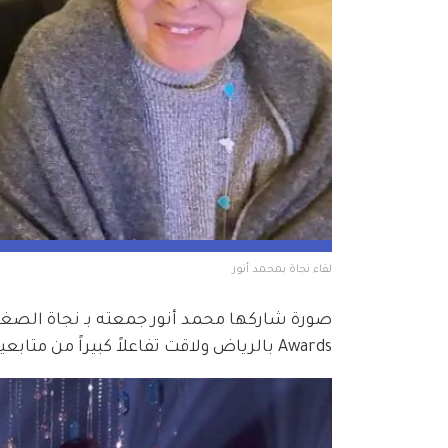
لقاء نجاة بمحمد أنور 
Awards بالرياض ولاقت تفاعلاً كبيراً من متابعيه، ليكشف لـET بالعربي من بعدها عبر تسحيل صوتي كواليس اللقاء.