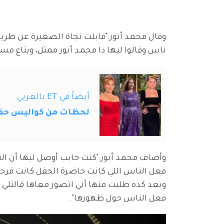
وقال محمد أنور:"قابلت نجاة الصغيرة عن طريق
ناس وقالوا ليها دا محمد أنور ممثل، وبتاع مس
أيضاً في ET بالعربي
لحظات من كواليس حفل Joy Awards 2024 أمام كامي
فعل الناس اللي كانت حاضرة الحفل كانت فرحان
وبعد كده طلبت منها أني اتصور معاها قالتلي 
فعل الناس حول ظهورها".