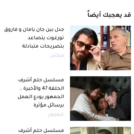
قد
يعجبك
أيضاً
جدل بين جان يامان و فاروق
تورغوت يتصاعد
بتصريحات متبادلة
ميكس
مسلسل حلم أشرف
الحلقة 47 والأخيرة ..
الجمهور يودع العمل
برسائل مؤثرة
تليفزيون
مسلسل حلم أشرف