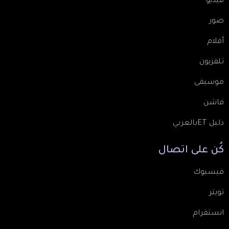
فيديو
صور
أفلام
تلفزيون
موسيقى
فاشن
دليل ETبالعربي
كُن
على
اتصال
فيسبوك
تويتر
انستقرام