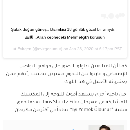
Şafak doğan güneş.. Bizimkisi 18 günlük güzel bir anıydı.. 
Allah cephedeki Mehmetçik'i korusun.. 🙏🏿
d by
Umut Evirgen
(@evirgenumut) on
Jan 23, 2020 at 6:17pm PST
كما أن المتابعين تداولوا الصور على مواقع التواصل 
الإجتماعي و قارنوا بين النجوم  معبرين بحسب رأيهم عمن 
يعتبرونه الأجمل في هذا اللوك. 
 من ناحية أخرى يستعد أموت للتوجه إلى المكسيك 
للمشاركة في مهرجان Taos Shortz Film بعدما حقق 
فيلمه “İyi Yemek Öldürür” نجاحاً في أكثر من مهرجان. 