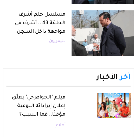
مسلسل حلم أشرف
الحلقة 43 .. أشرف في
مواجهة داخل السجن
تليفزيون
آخر
الأخبار
فيلم "الجواهرجي" يعلّق
إعلان إيراداته اليومية
مؤقتًا.. فما السبب؟
أفلام