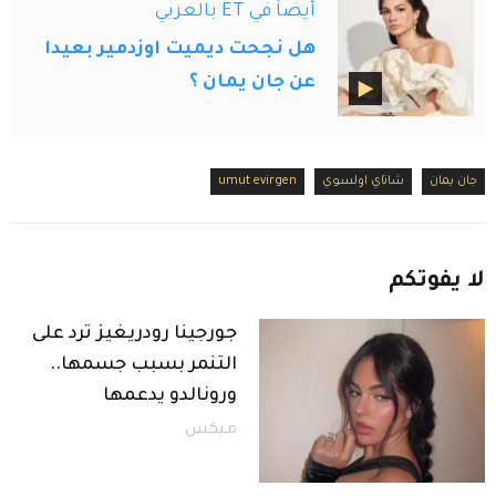
أيضاً في ET بالعربي
هل نجحت ديميت اوزدمير بعيدا
عن جان يمان ؟
جان يمان
شاتاي اولسوي
umut evirgen
لا
يفوتكم
جورجينا رودريغيز ترد على
التنمر بسبب جسمها..
ورونالدو يدعمها
ميكس