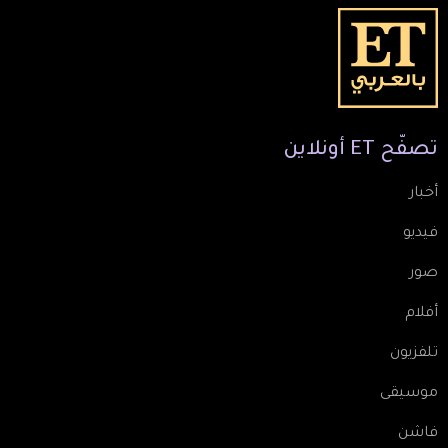
تصفّح
ET
أونلاين
أخبار
فيديو
صور
أفلام
تلفزيون
موسيقى
فاشن