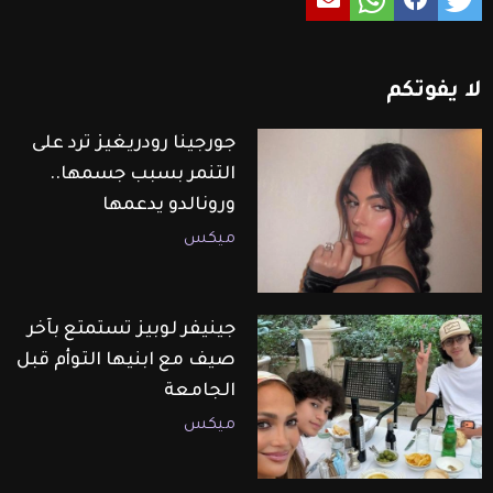
لا
يفوتكم
جورجينا رودريغيز ترد على
التنمر بسبب جسمها..
ورونالدو يدعمها
ميكس
جينيفر لوبيز تستمتع بآخر
صيف مع ابنيها التوأم قبل
الجامعة
ميكس