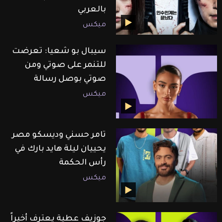
بالعربي
ميكس
سيبال بو شعيا: تعرضت
للتنمر على صوتي ومن
صوتي بوصل رسالة
ميكس
تامر حسني وديسكو مصر
يحييان ليلة هايد بارك في
رأس الحكمة
ميكس
جوزيف عطية يعترف أخيراً