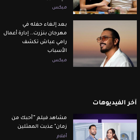
ميكس
بعد إلغاء حفله في
مهرجان بنزرت.. إدارة أعمال
رامي عياش تكشف
الأسباب
ميكس
آخر
الفيديوهات
مشاهد فيلم "'أحبك من
زمان" عذبت الممثلين
أفلام