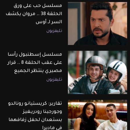
مسلسل حب على ورق
الحلقة 38 .. مروان يكشف
السر لـ أوس
تليفزيون
مسلسل إسطنبول رأسا
على عقب الحلقة 8 .. قرار
مصيري ينتظر الجميع
تليفزيون
تقارير: كريستيانو رونالدو
وجورجينا رودريغيز
يستعدان لحفل زفافهما
في ماديرا