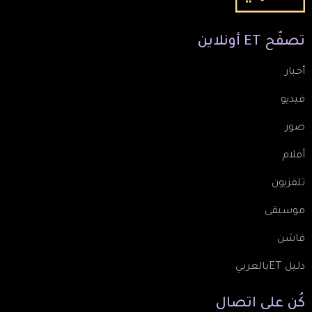
تصفّح
ET
أونلاين
أخبار
فيديو
صور
أفلام
تلفزيون
موسيقى
فاشن
دليل ETبالعربي
كُن
على
اتصال