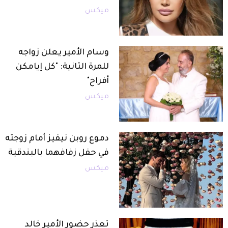
ميكس
وسام الأمير يعلن زواجه
للمرة الثانية: "كل إيامكن
أفراح"
ميكس
دموع روبن نيفيز أمام زوجته
في حفل زفافهما بالبندقية
ميكس
تعذر حضور الأمير خالد