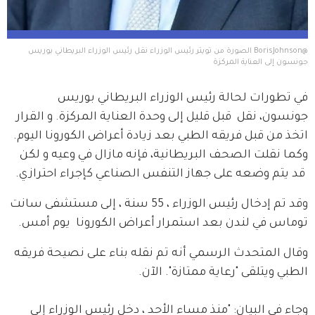
@BorisJohnson الصورة من تويتر رئيس الوزراء نقل رئيس الوزراء البريطاني بوريس 
جونسون إلى العناية المركزة
في تطورات لحالة رئيس الوزراء البريطاني بوريس 
جونسون، نقل  قبل قليل إلى وحدة العناية المركزة. و القرار 
اتخذ من قبل فريقه الطبي بعد زيادة أعراض الكورونا اليوم. 
وكما نقلت الصحف البريطانية، فإنه مازال في وعيه و لكن 
 قد يتم وضعه على جهاز التنفس الصناعي كإجراء احترازي.
وقد تم إدخال رئيس الوزراء ، 55 سنة ، إلى مستشفى سانت 
توماس في لندن بعد استمرار أعراض الكورونا  يوم أمس.
وقال المتحدث الرسمي أنه تم نقله بناء على نصيحة فريقه 
الطبي ويتلقى "رعاية ممتازة". الآن. 
وجاء في البيان: "منذ مساء الأحد ، دخل رئيس الوزراء إلى 