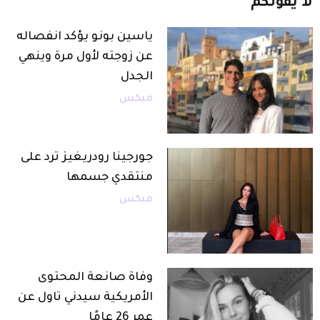
لا
يفوتكم
ياسين بونو يؤكد انفصاله
عن زوجته لأول مرة وينهي
الجدل
ميكس
جورجينا رودريغيز ترد على
منتقدي جسمها
ميكس
وفاة صانعة المحتوى
الأمريكية سيدني تاول عن
عمر 26 عامًا