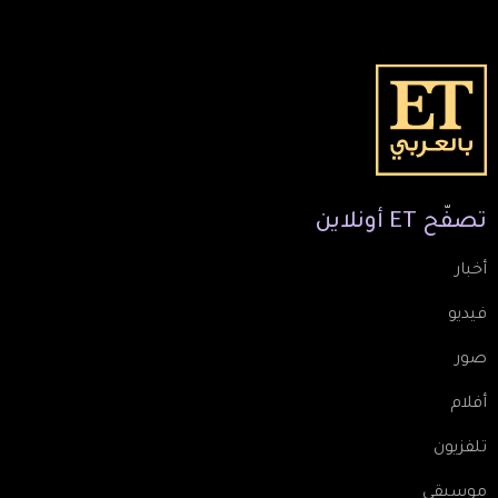
تصفّح
ET
أونلاين
أخبار
فيديو
صور
أفلام
تلفزيون
موسيقى