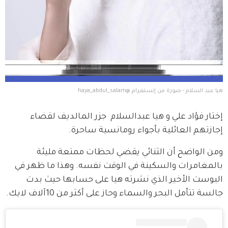
هيا عبد السلام - صورة من إنستغرام @haya_abdul_salam
إختار فؤاد علي و هيا عبدالسلام  جزر المالديف لقضاء 
إجازتهم العائلية بأجواء رومانسية ساحرة.
ومن الواضح أن الثنائي يقضي لحظات ممتعة مليئة 
بالمغامرات والسكينة في الوقت نفسه. وهذا ما ظهر في 
البوست الأخير الذي نشرته هيا على حسابها حيث بدت  
جالسة تتأمل البحر والسماء وحاز على أكثر من 10آلاف لايك.