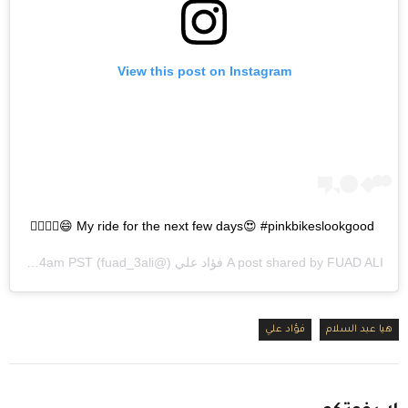
View this post on Instagram
My ride for the next few days😍 #pinkbikeslookgood 😄✊🏼🤙🏼
FUAD ALI فؤاد علي
A post shared by
(@fuad_3ali) on
Nov 25, 2019 at 5:14am PST
هيا عبد السلام
فؤاد علي