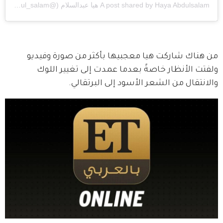
Haya Abdulsalam هيا عبدالسلام
A post shared by
(@haya_abdul_salam) on
من هناك شاركت هيا معجبيها بأكثر من صورة وفيديو  
ولفتت الأنظار خاصةً بعدما عمدت إلى تغيير اللوك 
والانتقال من الشعر الأسود إلى البرتقالي. 