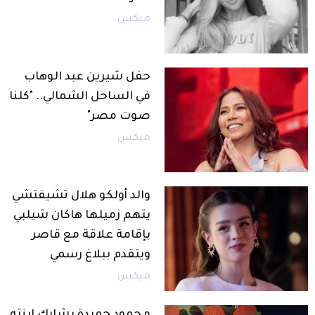
ميكس
حفل شيرين عبد الوهاب
في الساحل الشمالي.. "كلنا
صوت مصر"
ميكس
والد أولكو هلال تشيفتشي
يتهم زميلها هاكان شيلبي
بإقامة علاقة مع قاصر
ويتقدم ببلاغ رسمي
ميكس
محمود حميدة يشارك ابنته