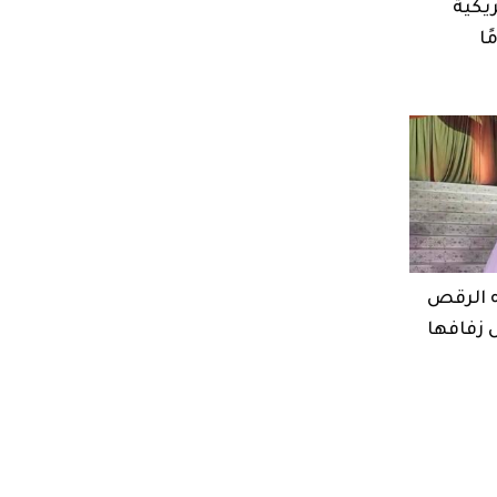
يكية
ه الرقص
ل زفافها