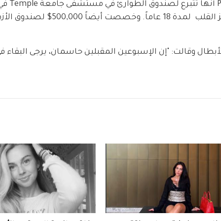
وفي محاولة لدعم الرعا
بـ500،000$ تكريماً لوالدتها التي عملت في مركز القلب  لمدة 18 عاماً. وخصصت أيضاً 
طال وقالت: "إن الإسبوعين المقبلين حاسمان، يرجى البقاء في 