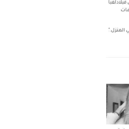
ية الصحية، كشفت Pink أنها تتبرع لصندوق الطوارئ في مستشفى جامعة Temple في فيلادلفيا 
500,000$ لصندوق الأزمات 
المنزل." 