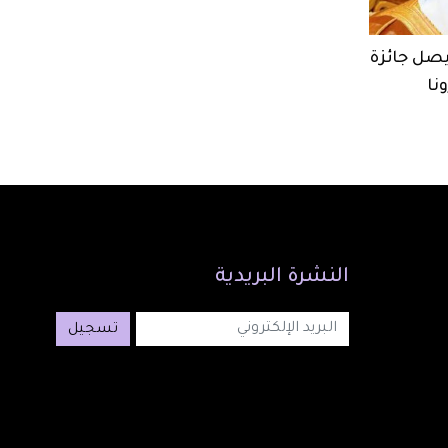
يصل جائزة
نا
النشرة
البريدية
تسجيل