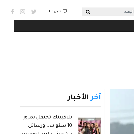
Social links & Watch
بحث
دليل ET
آخر
الأخبار
بلاكبينك تحتفل بمرور
10 سنوات.. ورسائل