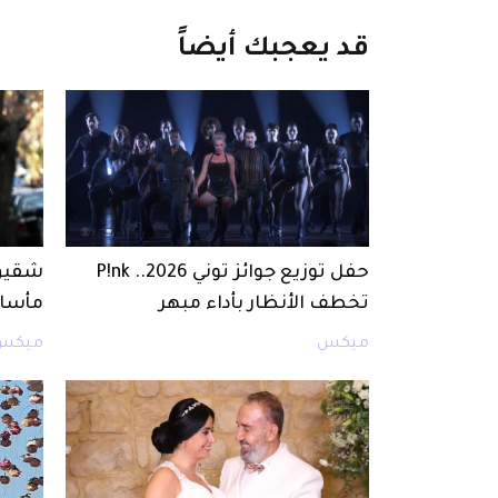
قد
يعجبك
أيضاً
حفل توزيع جوائز توني 2026.. P!nk
شقيق 
تخطف الأنظار بأداء مبهر
مأساة
ميكس
ميكس