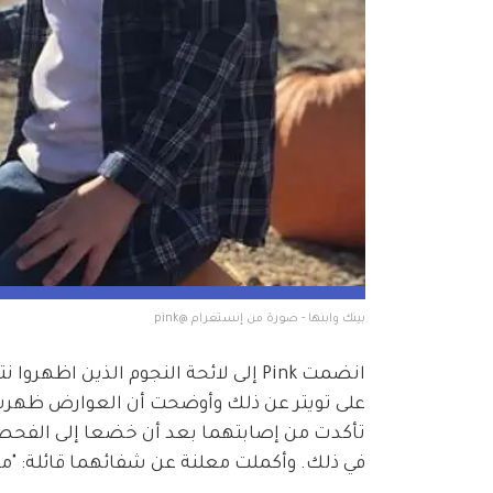
بينك وابنها - صورة من إنستغرام @pink
انضمت Pink إلى لائحة النجوم الذين 
على تويتر عن ذلك وأوضحت أن العوارض ظهرت ع
تأكدت من إصابتهما بعد أن خضعا إلى الفحص. 
في ذلك. وأكملت معلنة عن شفائهما قائلة: "منذ