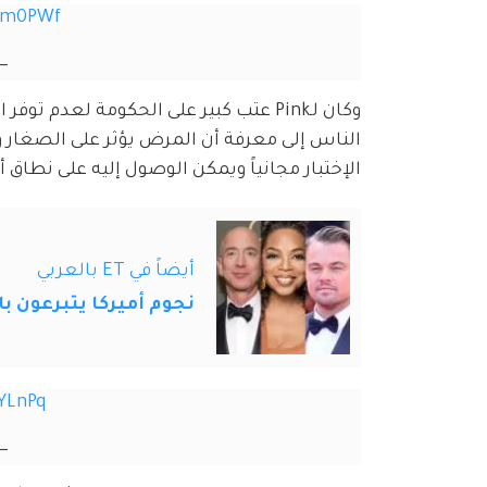
dqm0PWf
 (@Pink)
وكان لـPink عتب كبير على الحكومة لع
الناس إلى معرفة أن المرض يؤثر على الصغار وال
الإختبار مجانياً ويمكن الوصول إليه على نطاق أ
أيضاً في ET بالعربي
نجوم أميركا يتبرعون با
YLnPq
 (@Pink)