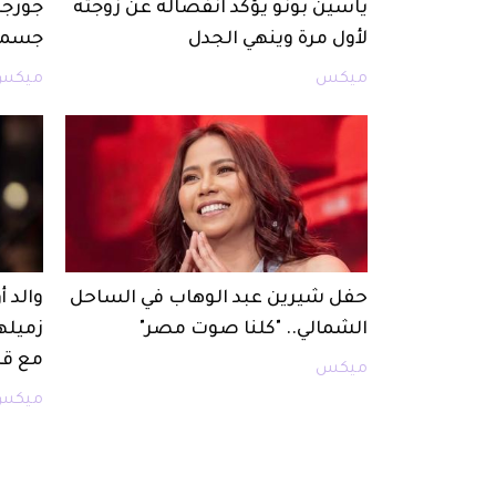
ياسين بونو يؤكد انفصاله عن زوجته
جورجي
لأول مرة وينهي الجدل
جسمه
ميكس
ميكس
حفل شيرين عبد الوهاب في الساحل
والد 
الشمالي.. "كلنا صوت مصر"
زميله
مع قا
ميكس
ميكس