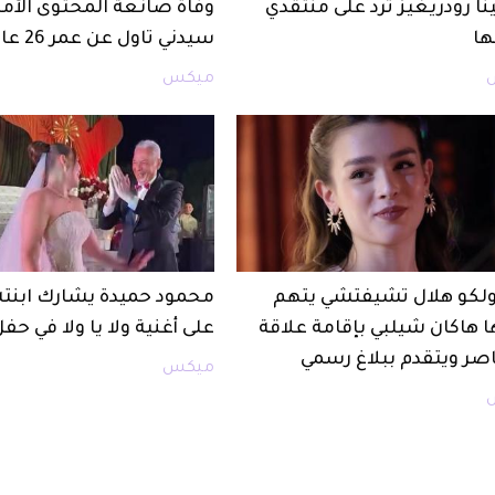
نا رودريغيز ترد على منتقدي
وفاة صانعة المحتوى الأمر
ا
سيدني تاول عن عمر 26 عامًا
ميكس
أولكو هلال تشيفتشي يتهم
محمود حميدة يشارك ابنت
ا هاكان شيلبي بإقامة علاقة
على أغنية ولا يا ولا في حف
صر ويتقدم ببلاغ رسمي
ميكس