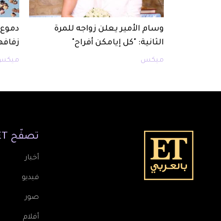
وسام الأمير يعلن زواجه للمرة
دموع 
الثانية: "كل إيامكن أفراح"
زفافه
ميكس
ميكس
تصفّح
ET
أخبار
فيديو
صور
أفلام