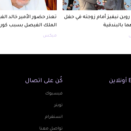
روبن نيفيز أمام زوجته في حفل
تعذر حضور الأمير خالد الف
ما بالبندقية
الملك الفيصل بسبب كورو
ميكس
أونلاين
كُن
على
اتصال
فيسبوك
تويتر
انستقرام
تواصل معنا