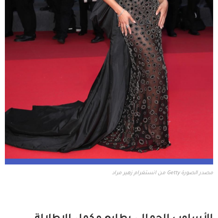
مصدر الصورة Getty من انستغرام زهير مراد