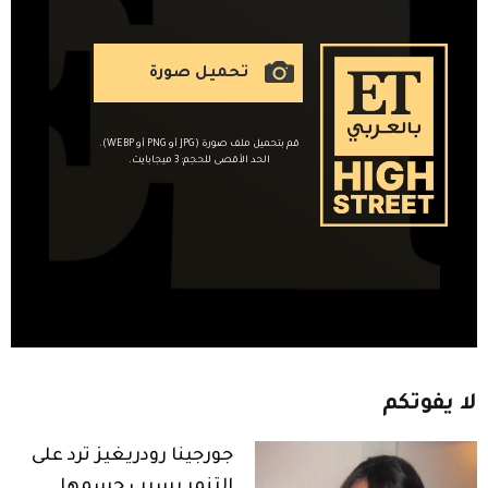
تحميل صورة
قم بتحميل ملف صورة (JPG أو PNG أو WEBP).
الحد الأقصى للحجم: 3 ميجابايت.
لا
يفوتكم
جورجينا رودريغيز ترد على
التنمر بسبب جسمها..