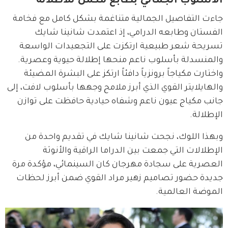
الأسلوب الجمالي بطابع مكمل للاطلالة
جاءت التفاصيل الجمالية متناغمة بشكل كامل مع فخامة 
الفستان وطابعه الدرامي، إذ اعتمدت شانينا شايك 
تسريحة شعر طبيعية ارتكزت على التجعيدات الواسعة 
والمنسدلة بأسلوب ناعم منحها إطلالة حيوية وعصرية. 
واختارت مكياجاً برونزياً دافئاً ارتكز على البشرة المضيئة 
والهايلايتر القوي الذي أبرز ملامح وجهها بأسلوب لافت، إلى 
جانب مكياج عيون ناعم وشفاه حيادية حافظت على توازن 
الإطلالة.
وبهذا اللوك، نجحت شانينا شايك في تقديم واحدة من 
الإطلالات التي جمعت بين الدراما الراقية والأنوثة 
العصرية على سجادة مهرجان كان السينمائي، مؤكدة مرة 
جديدة حضور تصاميم زهير مراد القوي ضمن أبرز لحظات 
الموضة العالمية.