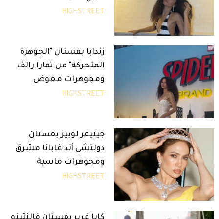
HIGHSTREET
زندايا بفستان "الجوهرة
المتحركة" من تمارا رالف
ومجوهرات معوض
HIGHSTREET
جينيفر لوبيز بفستان
دولتشي أند غابانا مشرق
ومجوهرات ماسية
HIGHSTREET
كايا غربر بفستان فالنتينو