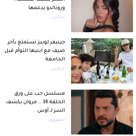
ورونالدو يدعمها
ميكس
جينيفر لوبيز تستمتع بآخر
صيف مع ابنيها التوأم قبل
الجامعة
ميكس
مسلسل حب على ورق
الحلقة 38 .. مروان يكشف
السر لـ أوس
تليفزيون