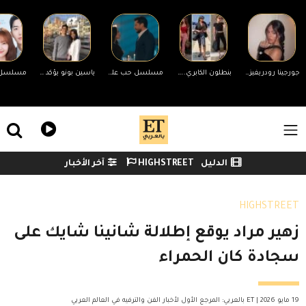
Skip to main conten
جورجينا رودريغيز ترد على التنمر بسبب جسمها.. ورونالدو يدعمها
بنطلون الكابري... الصيحة المفضلة لدى المؤثرات العربيات
مسلسل حب على ورق الحلقة 39 .. عرض زواج يتحول إلى صدمة
ياسين بونو يؤكد انفصاله عن زوجته لأول مرة وينهي الجدل
ile Menu
الدليل
HIGHSTREET
آخر الأخبار
Watch menu
HIGHSTREET
زهير مراد يوقع إطلالة شانينا شايك على
سجادة كان الحمراء
19 مايو 2026 | ET بالعربي: المرجع الأول لأخبار الفن والترفيه في العالم العربي