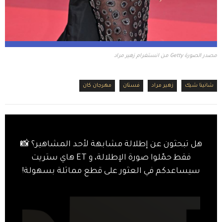
مصدر الصورة Getty من انستغرام زهير مراد
شانينا شيك
زهير مراد
فستان
مهرجان كان
هل تبحثون عن إطلالة مشابهة لأحد المشاهير؟ 📸
فقط حمّلوا صورة الإطلالة، و ET هاي ستريت
سيساعدكم في العثور على قطع مماثلة بسهولة!