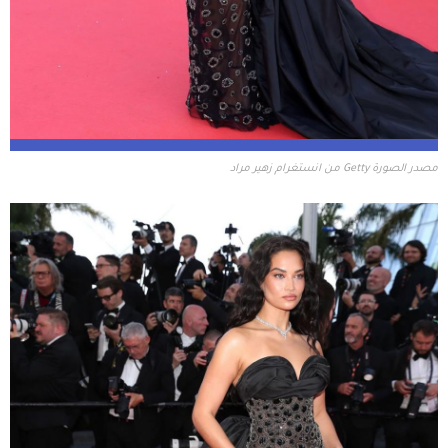
مصدر الصورة Getty من انستغرام زهير مراد