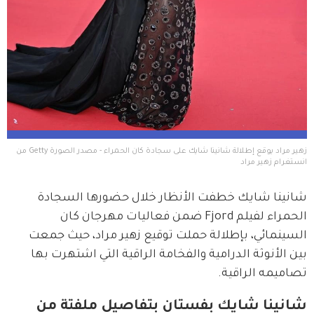
زهير مراد يوقع إطلالة شانينا شايك على سجادة كان الحمراء - مصدر الصورة Getty من 
انستغرام زهير مراد 
شانينا شايك خطفت الأنظار خلال حضورها السجادة 
الحمراء لفيلم Fjord ضمن فعاليات مهرجان كان 
السينمائي، بإطلالة حملت توقيع زهير مراد، حيث جمعت 
بين الأنوثة الدرامية والفخامة الراقية التي اشتهرت بها 
تصاميمه الراقية.
شانينا شايك بفستان بتفاصيل ملفتة من