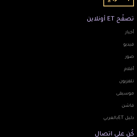
تصفّح
ET
أونلاين
أخبار
فيديو
صور
أفلام
تلفزيون
موسيقى
فاشن
دليل ETبالعربي
كُن
على
اتصال