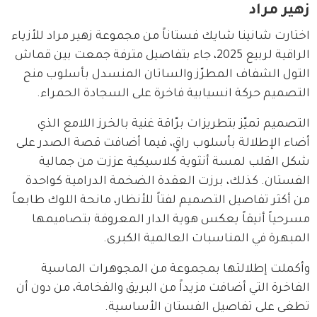
زهير مراد
اختارت شانينا شايك فستاناً من مجموعة زهير مراد للأزياء 
الراقية لربيع 2025، جاء بتفاصيل مترفة جمعت بين قماش 
التول الشفاف المطرّز والساتان المنسدل بأسلوب منح 
التصميم حركة انسيابية فاخرة على السجادة الحمراء.
التصميم تميّز بتطريزات برّاقة غنية بالخرز اللامع الذي 
أضاء الإطلالة بأسلوب راقٍ، فيما أضافت قصة الصدر على 
شكل القلب لمسة أنثوية كلاسيكية عززت من جمالية 
الفستان. كذلك، برزت العقدة الضخمة الدرامية كواحدة 
من أكثر تفاصيل التصميم لفتاً للأنظار، مانحة اللوك طابعاً 
مسرحياً أنيقاً يعكس هوية الدار المعروفة بتصاميمها 
المبهرة في المناسبات العالمية الكبرى.
وأكملت إطلالتها بمجموعة من المجوهرات الماسية 
الفاخرة التي أضافت مزيداً من البريق والفخامة، من دون أن 
تطغى على تفاصيل الفستان الأساسية.