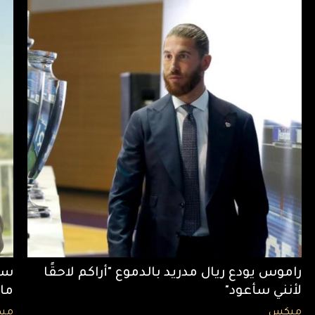
راموس يودع ريال مدريد بالدموع "أراكم لاحقًا
سي
لأنني سأعود"
ما
ميكس
مي