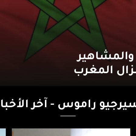
والمشاهير
لزال المغرب
يرجيو
راموس
-
آخر
الأخبار