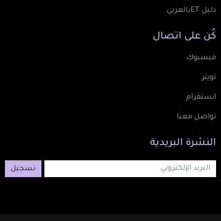
دليل ETبالعربي
كُن
على
اتصال
فيسبوك
تويتر
انستقرام
تواصل معنا
النشرة
البريدية
تسجيل