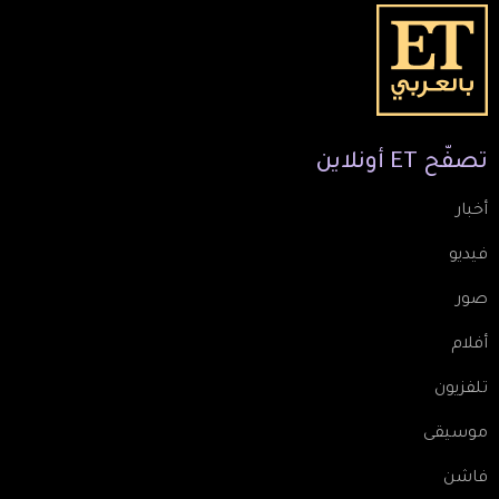
تصفّح
ET
أونلاين
أخبار
فيديو
صور
أفلام
تلفزيون
موسيقى
فاشن