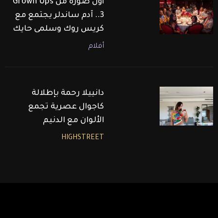
أول صورة من Grown Ups
3.. آدم ساندلر يجتمع مع
كريس روك وسلمى حايك
أفلام
دانييلا رحمة بإطلالة
كاجوال عصرية تجمع
الألوان مع الدنيم
HIGHSTREET