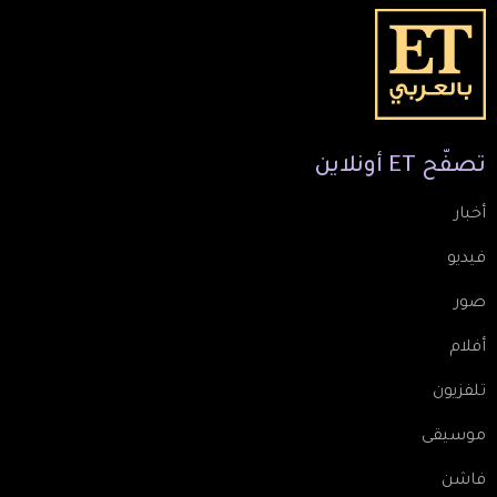
تصفّح
ET
أونلاين
أخبار
فيديو
صور
أفلام
تلفزيون
موسيقى
فاشن