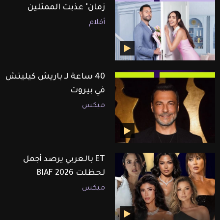
زمان" عذبت الممثلين
أفلام
40 ساعة لـ باريش كيليتش
في بيروت
ميكس
ET بالعربي يرصد أجمل
لحظلت BIAF 2026
ميكس