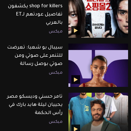
shop for killers يكشفون
تفاصيل عودتهم لـET
بالعربي
ميكس
سيبال بو شعيا: تعرضت
للتنمر على صوتي ومن
صوتي بوصل رسالة
ميكس
تامر حسني وديسكو مصر
يحييان ليلة هايد بارك في
رأس الحكمة
ميكس