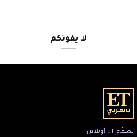
لا
يفوتكم
تصفّح
ET
أونلاين