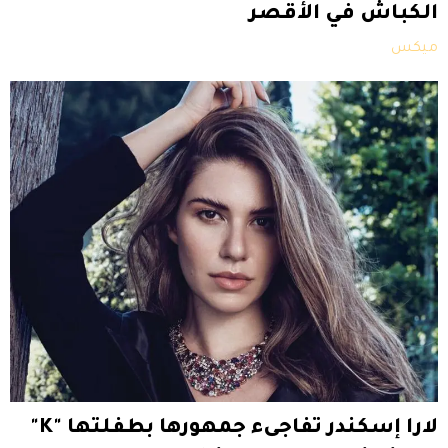
الكباش في الأقصر
ميكس
لارا إسكندر تفاجىء جمهورها بطفلتها "K"