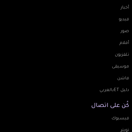
أخبار
فيديو
صور
أفلام
تلفزيون
موسيقى
فاشن
دليل ETبالعربي
كُن
على
اتصال
فيسبوك
تويتر