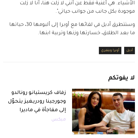
الأشياء. هي أغنية فقط عن أنني لا زلت هنا، أنا لا زلت 
موجودة بكل جانب من جوانب حياتي".
وستتطرق أديل في لقائها مع أوبرا إلى ألبومها 30، حياتها 
ما بعد الطلاق، خسارتها وزنها وتربية ابنها.
أديل
أوبرا وينفري
لا
يفوتكم
زفاف كريستيانو رونالدو
وجورجينا رودريغيز يتحوّل
إلى مفاجأة في ماديرا
ميكس