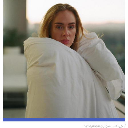
أديل - انستغرام @rollingstone