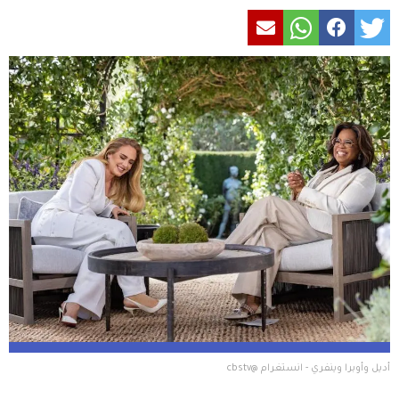
أديل وأوبرا وينفري - انستغرام @cbstv