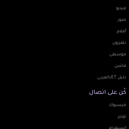
فيديو
صور
أفلام
تلفزيون
موسيقى
فاشن
دليل ETبالعربي
كُن
على
اتصال
فيسبوك
تويتر
انستقرام