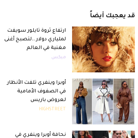
قد
يعجبك
أيضاً
ارتفاع ثروة تايلور سويفت
لملياري دولار ..لتصبح أغنى
مغنية في العالم
ميكس
أوبرا وينفري تلفت الأنظار
في الصفوف الأمامية
لعروض باريس
HIGHSTREET
نحافة أوبرا وينفري في