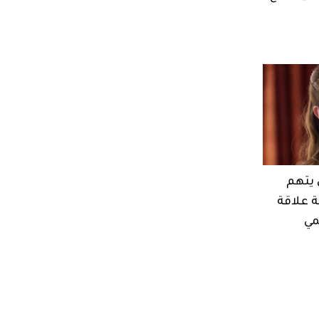
 يتهم
ة علاقة
مي