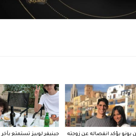
 بونو يؤكد انفصاله عن زوجته
جينيفر لوبيز تستمتع بآخ