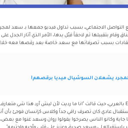
 التواصل الاجتماعي، بسبب تداول فيديو جمعها بـ سعد لمجرد
 وقام بتقبيلها ثم لاحقاً قبّل يدها، الأمر الذي أثار الجدل على 
انتقادات بسبب تصرفاتها مع سعد خاصة بعد رقصها معه خلال 
مجرد يشعلان السوشيال ميديا برقصهم!
ردت روان بن حسين على المنتقدين من خلال ET بالعربي، حيث قالت "انا ما رديت لأن ليش أرد هذا شي م
قبال عادي كان تصرف راقي جداً وكلاس كإنسان فوجئ بأن أنا
نا جاية وكانو الناس يصرخوا يقولوا روان وسعد غنوا مع بعض، 
 بإستقباله لي وسعد صديق وعزيز على قلبي وأحبه واحترمه".