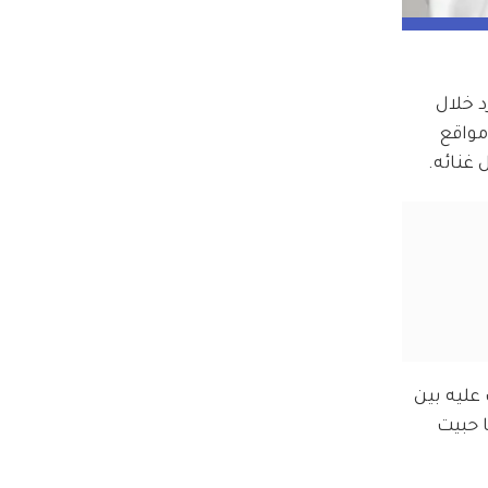
 خلال 
مواقع 
غنائه.
تعارف عليه بين 
 حبيت 