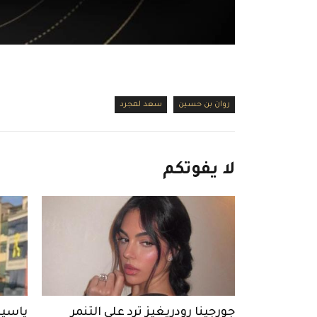
روان بن حسين
سعد لمجرد
لا
يفوتكم
جورجينا رودريغيز ترد على التنمر
ياسين