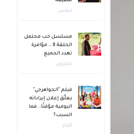
شقيقه
ميكس
مسلسل حب محتمل
الحلقة 8 .. مؤامرة
تهدد الجميع
تليفزيون
فيلم "الجواهرجي"
يعلّق إعلان إيراداته
اليومية مؤقتًا.. فما
السبب؟
أفلام