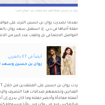
روان بن حسين ممثلة لأول مرة وتعتذر عن "مفتاح الحب"
بعدما تصدرت روان بن حسين الترند على مواقع
حفلة أحياها في دبي. إذ استقبل سعد روان بالعناق
التواصل الاجتماعي بل وتلقت عدد كبير من ال
أيضاً في ET بالعربي
روان بن حسين وسعد ل
الفنانين وتجمعهم صداقات هذا التصرف والإست
أعمله مفاجأة وأحضر حفلته وما كان يدري إن أ
فبالعكس فرح فيي وكبر فيني وأنا مبسوطة كثير