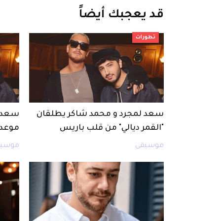
قد
يعجبك
أيضاً
تطورات
سعد لمجرد و محمد شاكر يطلقان
سعد ل
"القمر ديالي" من قلب باريس
موعد 
موسيقى
موسيق