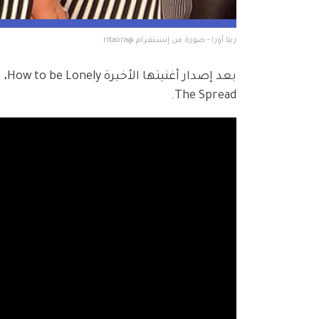
ريتا أورا - صورة من إنستغرام @ritaora
The Spread.