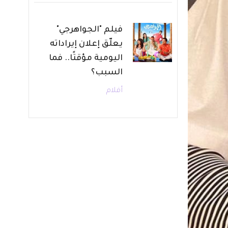
فيلم "الجواهرجي"
يعلّق إعلان إيراداته
اليومية مؤقتًا.. فما
السبب؟
أفلام