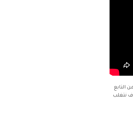
 التابع 
لى اننا سوف نتغلب 