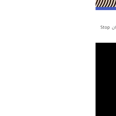
بعد إصدار أغنيتها الأخيرة How to be Lonely، اطلقت ريتا أورا خط جديد للأزياء من وحي فيروس الكورونا بعنوان Stop 