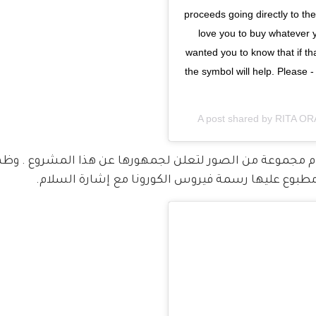
proceeds going directly to t
love you to buy whatever y
wanted you to know that if tha
the symbol will help. Please -
A post shared by
RITA OR