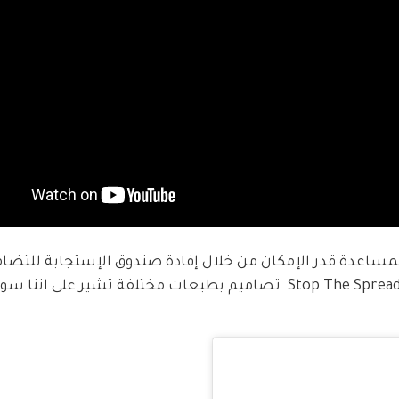
لمساعدة قدر الإمكان من خلال إفادة صندوق الإستجابة للتضامن
لمنظمة الصحة العالمية.وتتضمن مجموعة  Stop The Spread  تصاميم بطبعات مختلفة تشير ع