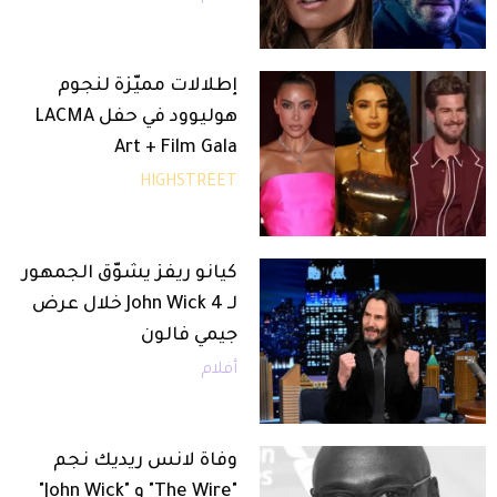
إطلالات مميّزة لنجوم
هوليوود في حفل LACMA
Art + Film Gala
HIGHSTREET
كيانو ريفز يشوّق الجمهور
لـ John Wick 4 خلال عرض
جيمي فالون
أفلام
وفاة لانس ريديك نجم
"The Wire" و "John Wick"