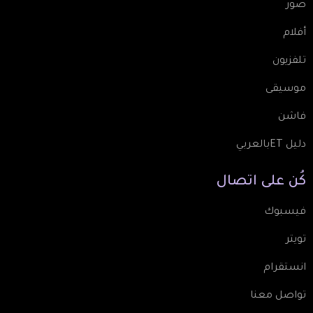
صور
أفلام
تلفزيون
موسيقى
فاشن
دليل ETبالعربي
كُن
على
اتصال
فيسبوك
تويتر
انستقرام
تواصل معنا