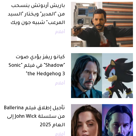
باريش أردوتش ينسحب
من "المدير" ويختار "السيد
المرعب" شبيه جون ويك
أفلام
كيانو ريفز يؤدي صوت
"Shadow" في فيلم "Sonic
the Hedgehog 3"
أفلام
تأجيل إطلاق فيلم Ballerina
من سلسلة John Wick إلى
العام 2025
أفلام