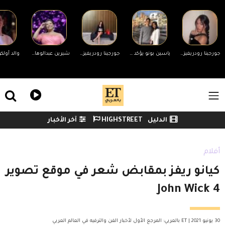
Skip to main conten
جورجينا رودريغيز ترد على التنمر بسبب جسمها.. ورونالدو يدعمها
ياسين بونو يؤكد انفصاله عن زوجته لأول مرة وينهي الجدل
جورجينا رودريغيز ترد على منتقدي جسمها
شيرين عبدالوهاب تحضر مفاجأة لجمهورها في حفلها غدًا بالساحل الشمالي
ile Menu
الدليل
HIGHSTREET
آخر الأخبار
Watch menu
أفلام
كيانو ريفز بمقابض شعر في موقع تصوير
John Wick 4
30 يونيو 2021 | ET بالعربي: المرجع الأول لأخبار الفن والترفيه في العالم العربي