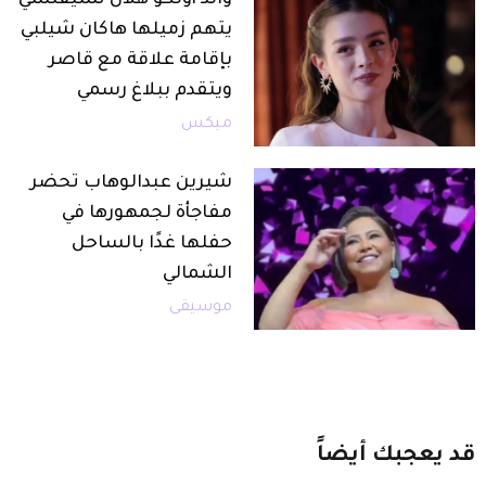
والد أولكو هلال تشيفتشي
يتهم زميلها هاكان شيلبي
بإقامة علاقة مع قاصر
ويتقدم ببلاغ رسمي
ميكس
شيرين عبدالوهاب تحضر
مفاجأة لجمهورها في
حفلها غدًا بالساحل
الشمالي
موسيقى
قد
يعجبك
أيضاً