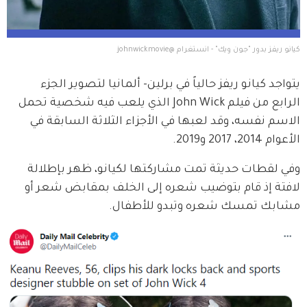
كيانو ريفز بدور "جون ويك" - انستغرام @johnwickmovie
يتواجد كيانو ريفز حالياً في برلين- ألمانيا لتصوير الجزء 
الرابع من فيلم John Wick الذي يلعب فيه شخصية تحمل 
الاسم نفسه، وقد لعبها في الأجزاء الثلاثة السابقة في 
الأعوام 2014، 2017 و2019.
وفي لقطات حديثة تمت مشاركتها لكيانو، ظهر بإطلالة 
لافتة إذ قام بتوضيب شعره إلى الخلف بمقابض شعر أو 
مشابك تمسك شعره وتبدو للأطفال.