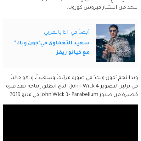
للحد من انتشار فيروس كورونا.
أيضاً في ET بالعربي
سعيد التغماوي في"جون ويك"
مع كيانو ريفز
وبدا نجم "جون ويك" في صوره مرتاحاً وسعيداً، إذ هو حالياً 
في برلين لتصوير John Wick 4، الذي انطلق إنتاجه بعد فترة 
قصيرة من صدور John Wick 3- Parabellum في مايو 2019.