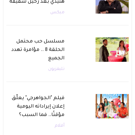
هنيدي بعد رحيل شقيقه
ميكس
مسلسل حب محتمل
الحلقة 8 .. مؤامرة تهدد
الجميع
تليفزيون
فيلم "الجواهرجي" يعلّق
إعلان إيراداته اليومية
مؤقتًا.. فما السبب؟
أفلام