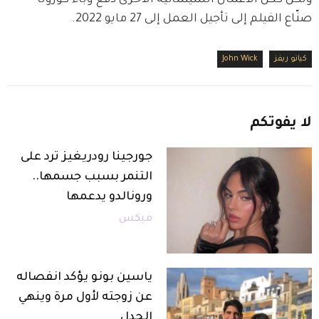
ولكن ككل الأعمال السينمائية الأخرى دفع وباء كورونا 
صنّاع الفيلم إلى تأجيل العمل إلى 27 مايو 2022.
كيانو ريفز
John Wick
لا
يفوتكم
جورجينا رودريغيز ترد على
التنمر بسبب جسمها..
ورونالدو يدعمها
ميكس
ياسين بونو يؤكد انفصاله
عن زوجته لأول مرة وينهي
الجدل