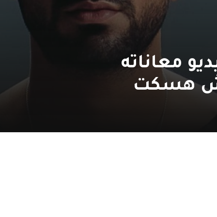
يو معاناته
مش هسكت