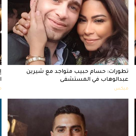
تطورات: حسام حبيب متواجد مع شيرين
إ
عبدالوهاب في المستشفى
ا
ميكس
م